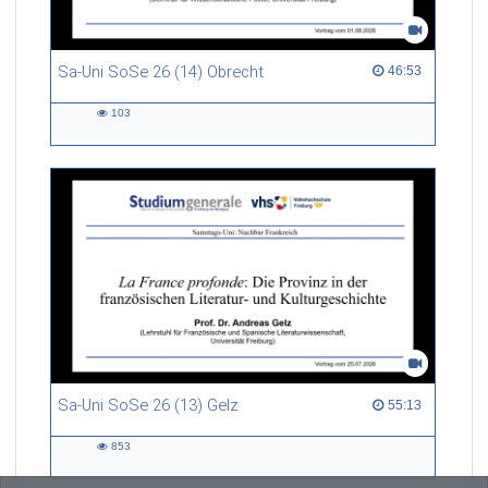
Sa-Uni SoSe 26 (14) Obrecht
46:53 duration
46:53
103
103
views
Sa-Uni SoSe 26 (13) Gelz
55:13 duration
55:13
853
853
views