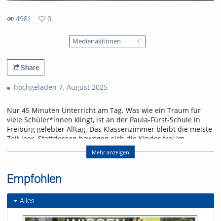
4981
0
0
4981
favorites
Medienaktionen
views
Share
hochgeladen 7. August 2025
Nur 45 Minuten Unterricht am Tag. Was wie ein Traum für
viele Schüler*innen klingt, ist an der Paula-Fürst-Schule in
Freiburg gelebter Alltag. Das Klassenzimmer bleibt die meiste
Zeit leer. Stattdessen bewegen sich die Kinder frei im
Schulgebäude und entscheiden selbst, wo, wie und mit wem
Mehr anzeigen
sie lernen möchten.
Unter Trägerschaft des Jugendhilfswerks können Kinder und
Empfohlen
Jugendliche an der Paula-Fürst-Schule vom ersten Schultag
bis zum Abitur lernen – an der Grundschule,
Gemeinschaftsschule und der dreijährigen gymnasialen
Alles
Oberstufe. Alternative Leistungsrückmeldungen, ein
Lernatelier für Freiarbeit und wöchentliche Coaching-