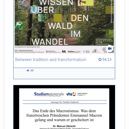
Gespräche gehören zum Konzept. Auch das Schulgebäude
wurde baulich umgestaltet. uniCROSS hat zwei
Fünftklässler*innen einen Tag lang begleitet.
Between tradition and transformation: how owners, advisers and institutions co-create knowledge for resilient forests in Europe
54:13 duration
54:13
46
46
views