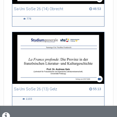
Sa-Uni SoSe 26 (14) Obrecht
46:53 duration
46:53
776
776
views
Sa-Uni SoSe 26 (13) Gelz
55:13 duration
55:13
1103
1103
views