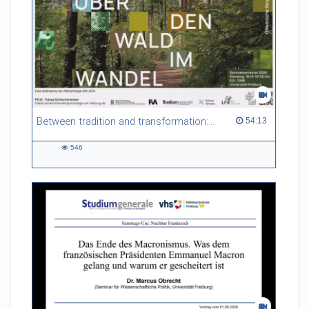
Between tradition and transformation: how owners, advisers and institutions co-create knowledge for resilient forests in Europe
54:13 duration
54:13
546
546
views