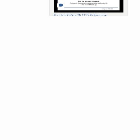
Sa-Uni SoSe 26 (12) Schwarze
Meanings of Forests: A Collaborative
Comparativ...
Als der Wald eine Zukunftsfrage
wurde. Wissen, ...