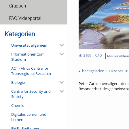
Gruppen
FAQ Videoportal
Kategorien
Universität allgemein
Informationen zum
3199
0
Medienaktio
Studium
0
3199
favorites
ACT - Africa Centre for
views
hochgeladen 2. Oktober 20
Transregional Research
Biologie
Peter Carp, ehemaliger Intend
Besonderheit des gemeinschaf
Centre for Security and
Society
Chemie
Digitales Lehren und
Lernen
FMF - Freiburger