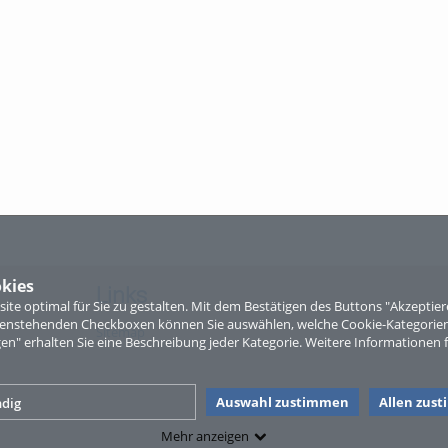
kies
Links
te optimal für Sie zu gestalten. Mit dem Bestätigen des Buttons "Akzepti
ntenstehenden Checkboxen können Sie auswählen, welche Cookie-Kategorien
Sitemap
gen" erhalten Sie eine Beschreibung jeder Kategorie. Weitere Informationen f
Auswahl zustimmen
Allen zus
dig
Mehr anzeigen