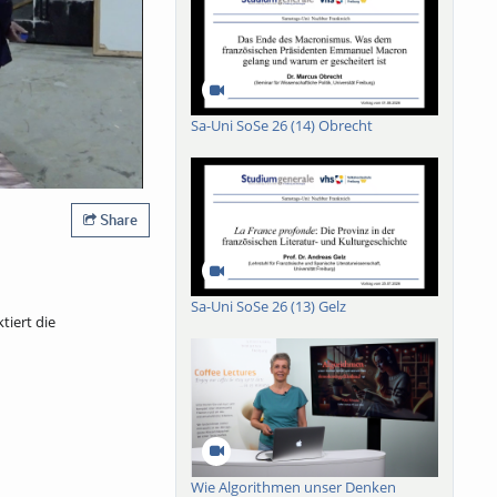
Sa-Uni SoSe 26 (14) Obrecht
Share
Sa-Uni SoSe 26 (13) Gelz
tiert die
Wie Algorithmen unser Denken