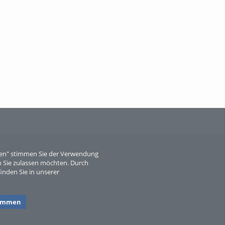
When Particle Physics Gets Hot: A
Journey Throu...
Sperber
eren" stimmen Sie der Verwendung
 Sie zulassen möchten. Durch
inden Sie in unserer
timmen