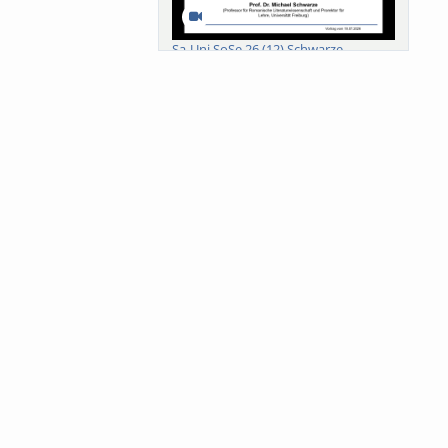
Sa-Uni SoSe 26 (12) Schwarze
Meanings of Forests: A Collaborative
Comparativ...
Als der Wald eine Zukunftsfrage
wurde. Wissen, ...