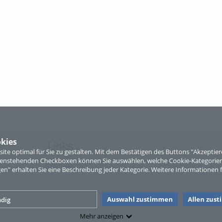
kies
Links
te optimal für Sie zu gestalten. Mit dem Bestätigen des Buttons "Akzepti
ntenstehenden Checkboxen können Sie auswählen, welche Cookie-Kategorien
Sitemap
gen" erhalten Sie eine Beschreibung jeder Kategorie. Weitere Informationen f
Auswahl zustimmen
Allen zus
dig
Mehr anzeigen