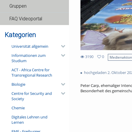
Gruppen
FAQ Videoportal
Kategorien
Universität allgemein
Informationen zum
3190
0
Medienaktio
Studium
0
3190
favorites
ACT - Africa Centre for
views
hochgeladen 2. Oktober 20
Transregional Research
Biologie
Peter Carp, ehemaliger Intend
Besonderheit des gemeinschaf
Centre for Security and
Society
Chemie
Digitales Lehren und
Lernen
FMF - Freiburger