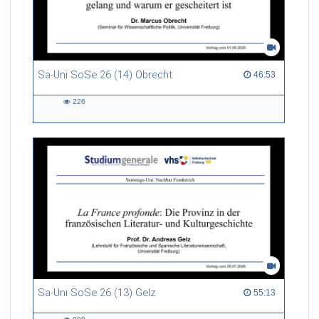
Sa-Uni SoSe 26 (14) Obrecht
46:53 duration
46:53
226
226
views
Sa-Uni SoSe 26 (13) Gelz
55:13 duration
55:13