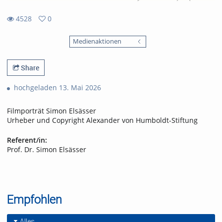
4528
0
0
4528
favorites
Medienaktionen
views
Share
hochgeladen 13. Mai 2026
Filmporträt Simon Elsässer
Urheber und Copyright Alexander von Humboldt-Stiftung
Referent/in:
Prof. Dr. Simon Elsässer
Empfohlen
Alles