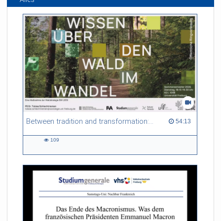
Between tradition and transformation: how owners, advisers and institutions co-create knowledge for resilient forests in Europe
54:13 duration
54:13
109
109
views