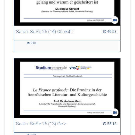
Sa-Uni SoSe 26 (14) Obrecht
46:53 duration
46:53
210
210
views
Sa-Uni SoSe 26 (13) Gelz
55:13 duration
55:13