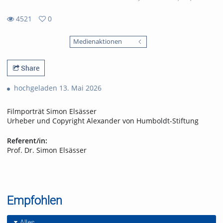
4521
0
0
4521
favorites
Medienaktionen
views
Share
hochgeladen 13. Mai 2026
Filmporträt Simon Elsässer
Urheber und Copyright Alexander von Humboldt-Stiftung
Referent/in:
Prof. Dr. Simon Elsässer
Empfohlen
Alles