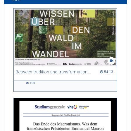
Between tradition and transformation: how owners, advisers and institutions co-create knowledge for resilient forests in Europe
54:13 duration
54:13
106
106
views