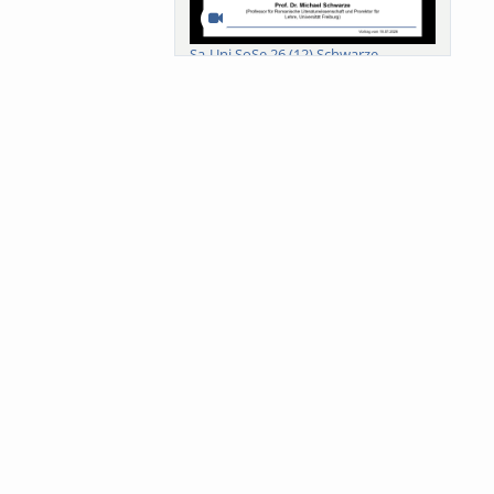
Sa-Uni SoSe 26 (12) Schwarze
Meanings of Forests: A Collaborative
Comparativ...
Als der Wald eine Zukunftsfrage
wurde. Wissen, ...