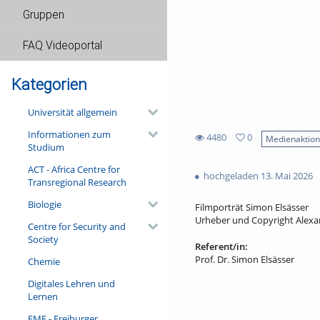
Gruppen
FAQ Videoportal
Kategorien
Universität allgemein
Informationen zum
4480
0
Medienaktio
Studium
0
4480
favorites
ACT - Africa Centre for
views
hochgeladen 13. Mai 2026
Transregional Research
Biologie
Filmporträt Simon Elsässer
Urheber und Copyright Alexa
Centre for Security and
Society
Referent/in:
Prof. Dr. Simon Elsässer
Chemie
Digitales Lehren und
Lernen
FMF - Freiburger