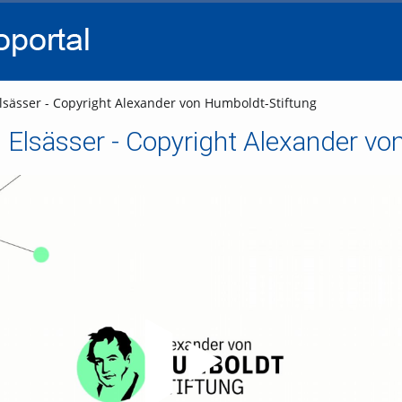
go
go
go
to
to
to
navigation
main
footer
content
lsässer - Copyright Alexander von Humboldt-Stiftung
 Elsässer - Copyright Alexander vo
Video abspielen