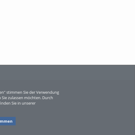
When Particle Physics Gets Hot: A
Journey Throu...
Sperber
eren" stimmen Sie der Verwendung
 Sie zulassen möchten. Durch
inden Sie in unserer
timmen