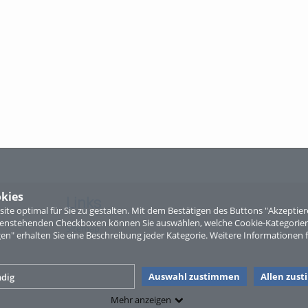
kies
Links
te optimal für Sie zu gestalten. Mit dem Bestätigen des Buttons "Akzepti
ntenstehenden Checkboxen können Sie auswählen, welche Cookie-Kategorien
Sitemap
gen" erhalten Sie eine Beschreibung jeder Kategorie. Weitere Informationen f
Auswahl zustimmen
Allen zus
dig
Mehr anzeigen