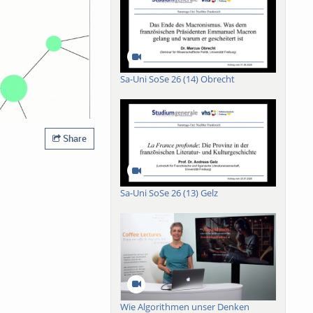
Sa-Uni SoSe 26 (14) Obrecht
Share
Sa-Uni SoSe 26 (13) Gelz
Wie Algorithmen unser Denken