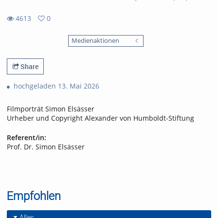
4613
0
0
4613
favorites
Medienaktionen
views
Share
hochgeladen 13. Mai 2026
Filmporträt Simon Elsässer
Urheber und Copyright Alexander von Humboldt-Stiftung
Referent/in:
Prof. Dr. Simon Elsässer
Empfohlen
Alles