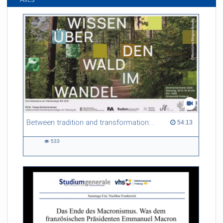
Between tradition and transformation: how owners, advisers and institutions co-create knowledge for resilient forests in Europe
54:13 duration
54:13
533
533
views