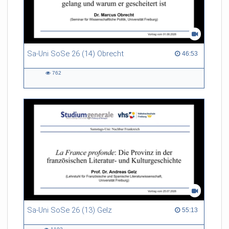
Sa-Uni SoSe 26 (14) Obrecht
46:53 duration
46:53
762
762
views
Sa-Uni SoSe 26 (13) Gelz
55:13 duration
55:13