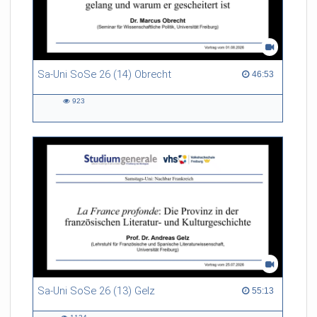
Sa-Uni SoSe 26 (14) Obrecht
46:53 duration
46:53
923
923
views
Sa-Uni SoSe 26 (13) Gelz
55:13 duration
55:13