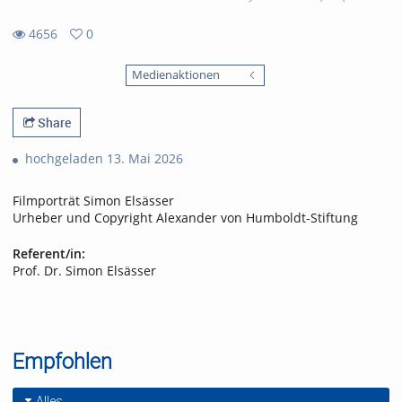
4656
0
0
4656
favorites
Medienaktionen
views
Share
hochgeladen 13. Mai 2026
Filmporträt Simon Elsässer
Urheber und Copyright Alexander von Humboldt-Stiftung
Referent/in:
Prof. Dr. Simon Elsässer
Empfohlen
Alles