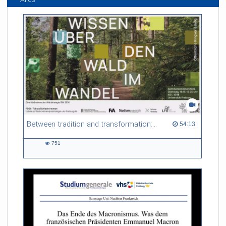
Between tradition and transformation: how owners, advisers and institutions co-create knowledge for resilient forests in Europe
54:13 duration
54:13
751
751
views