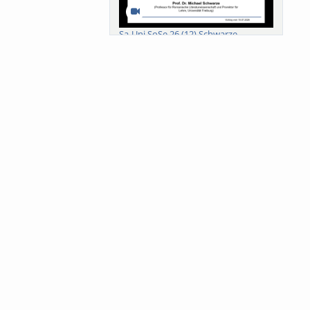
Sa-Uni SoSe 26 (12) Schwarze
Meanings of Forests: A Collaborative
Comparativ...
Als der Wald eine Zukunftsfrage
wurde. Wissen, ...