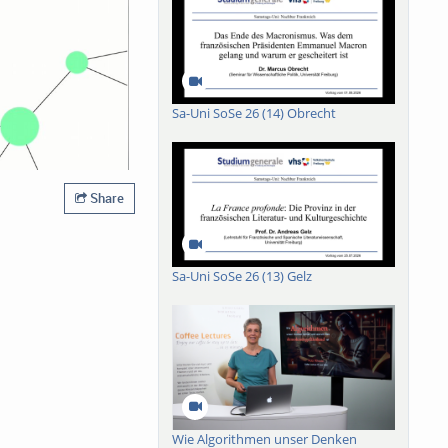
Sa-Uni SoSe 26 (14) Obrecht
Share
Sa-Uni SoSe 26 (13) Gelz
Wie Algorithmen unser Denken