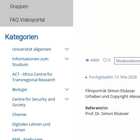
Gruppen
FAQ Videoportal
Kategorien
Universität allgemein
Informationen zum
4469
0
Medienaktio
Studium
0
4469
favorites
ACT - Africa Centre for
views
hochgeladen 13. Mai 2026
Transregional Research
Biologie
Filmporträt Simon Elsässer
Urheber und Copyright Alexa
Centre for Security and
Society
Referent/in:
Prof. Dr. Simon Elsässer
Chemie
Digitales Lehren und
Lernen
FMF - Freiburger