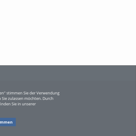
When Particle Physics Gets Hot: A
Journey Throu...
Sperber
eren" stimmen Sie der Verwendung
 Sie zulassen möchten. Durch
inden Sie in unserer
timmen