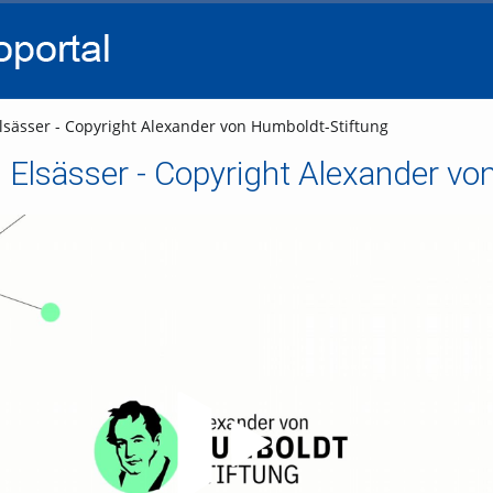
go
go
go
to
to
to
navigation
main
footer
content
lsässer - Copyright Alexander von Humboldt-Stiftung
 Elsässer - Copyright Alexander vo
Video abspielen