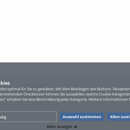
kies
Links
te optimal für Sie zu gestalten. Mit dem Bestätigen des Buttons "Akzepti
ntenstehenden Checkboxen können Sie auswählen, welche Cookie-Kategorien
Sitemap
gen" erhalten Sie eine Beschreibung jeder Kategorie. Weitere Informationen f
Auswahl zustimmen
Allen zus
dig
Mehr anzeigen