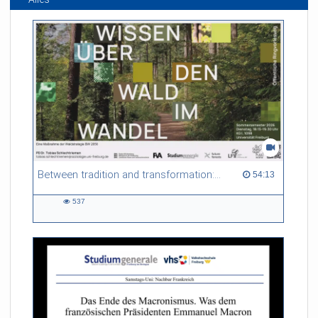
Between tradition and transformation: how owners, advisers and institutions co-create knowledge for resilient forests in Europe
54:13 duration
54:13
537
537
views