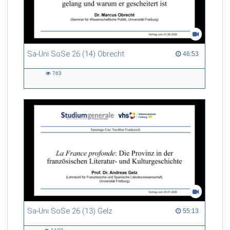
Sa-Uni SoSe 26 (14) Obrecht
46:53 duration
46:53
763
763
views
Sa-Uni SoSe 26 (13) Gelz
55:13 duration
55:13