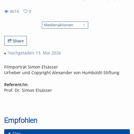
4616
0
0
4616
favorites
Medienaktionen
views
Share
hochgeladen 13. Mai 2026
Filmporträt Simon Elsässer
Urheber und Copyright Alexander von Humboldt-Stiftung
Referent/in:
Prof. Dr. Simon Elsässer
Empfohlen
Alles