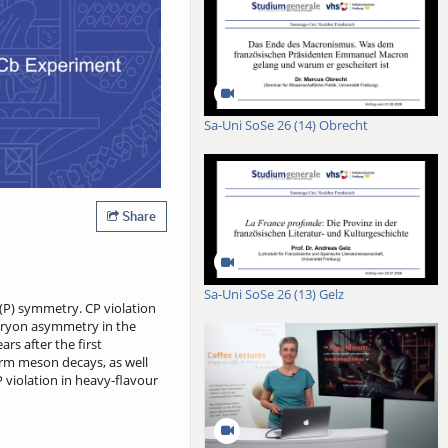
Sa-Uni SoSe 26 (14) Obrecht
Share
Sa-Uni SoSe 26 (13) Gelz
 (P) symmetry. CP violation
 baryon asymmetry in the
rs after the first
arm meson decays, as well
P violation in heavy-flavour