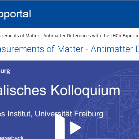
go
go
go
to
to
to
navigation
main
footer
content
rements of Matter - Antimatter Differences with the LHCb Experi
Video abspielen