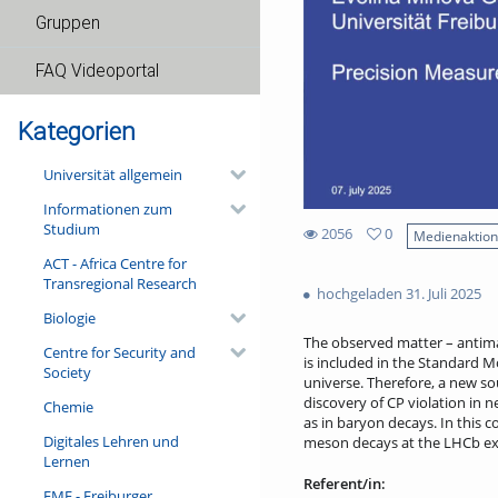
Gruppen
FAQ Videoportal
Kategorien
Universität allgemein
Informationen zum
Studium
2056
0
Medienaktio
0
ACT - Africa Centre for
2056
favorites
Transregional Research
views
hochgeladen 31. Juli 2025
Biologie
The observed matter – antimat
Centre for Security and
is included in the Standard Mo
Society
universe. Therefore, a new sou
discovery of CP violation in 
Chemie
as in baryon decays. In this c
Digitales Lehren und
meson decays at the LHCb exp
Lernen
Referent/in:
FMF - Freiburger