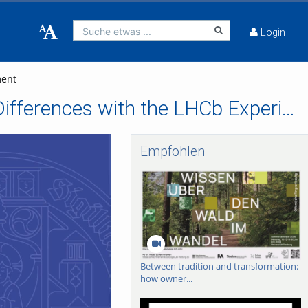
Suche etwas ...
Login
ment
Precision Measurements of Matter - Antimatter Differences with the LHCb Experiment
Empfohlen
Between tradition and transformation:
how owner...