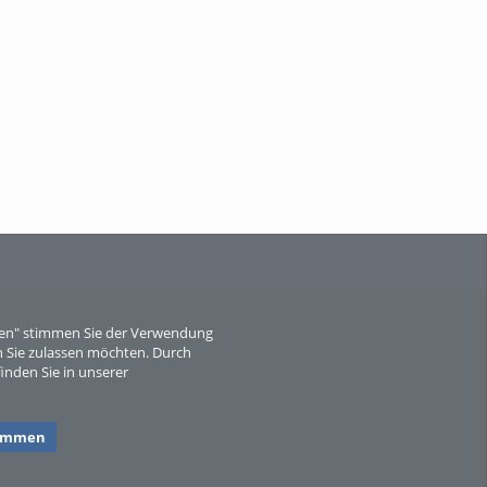
Wissen, ...
When Particle Physics Gets Hot: A
Journey Throu...
eren" stimmen Sie der Verwendung
 Sie zulassen möchten. Durch
inden Sie in unserer
Sperber
timmen