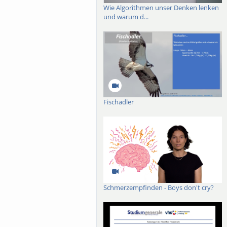
Wie Algorithmen unser Denken lenken
und warum d...
Fischadler
Schmerzempfinden - Boys don't cry?