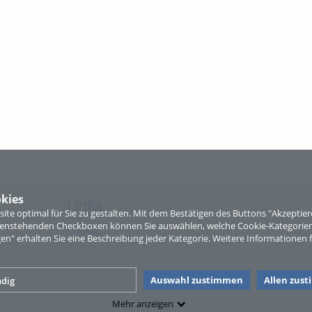
kies
Links
te optimal für Sie zu gestalten. Mit dem Bestätigen des Buttons "Akzepti
ntenstehenden Checkboxen können Sie auswählen, welche Cookie-Kategorien
Sitemap
gen" erhalten Sie eine Beschreibung jeder Kategorie. Weitere Informationen f
Auswahl zustimmen
Allen zus
dig
Mehr anzeigen