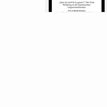
Sa-Uni SoSe 26 (12) Schwarze
Meanings of Forests: A Collaborative
Comparativ...
Als der Wald eine Zukunftsfrage wurde.