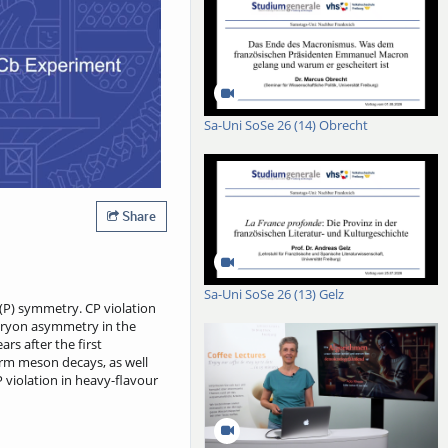
Sa-Uni SoSe 26 (14) Obrecht
Share
Sa-Uni SoSe 26 (13) Gelz
 (P) symmetry. CP violation
 baryon asymmetry in the
rs after the first
arm meson decays, as well
P violation in heavy-flavour