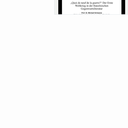
Sa-Uni SoSe 26 (12) Schwarze
Meanings of Forests: A Collaborative
Comparativ...
Als der Wald eine Zukunftsfrage wurde.