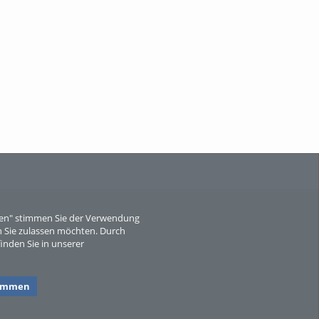
Wissen, ...
When Particle Physics Gets Hot: A
Journey Throu...
eren" stimmen Sie der Verwendung
 Sie zulassen möchten. Durch
inden Sie in unserer
Sperber
timmen