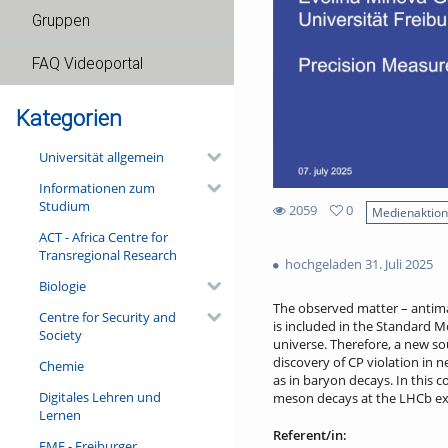
Gruppen
FAQ Videoportal
Kategorien
Universität allgemein
Informationen zum
Studium
2059
0
Medienaktio
0
ACT - Africa Centre for
2059
favorites
Transregional Research
views
hochgeladen 31. Juli 2025
Biologie
The observed matter – antimat
Centre for Security and
is included in the Standard Mo
Society
universe. Therefore, a new sou
discovery of CP violation in 
Chemie
as in baryon decays. In this c
Digitales Lehren und
meson decays at the LHCb exp
Lernen
Referent/in:
FMF - Freiburger