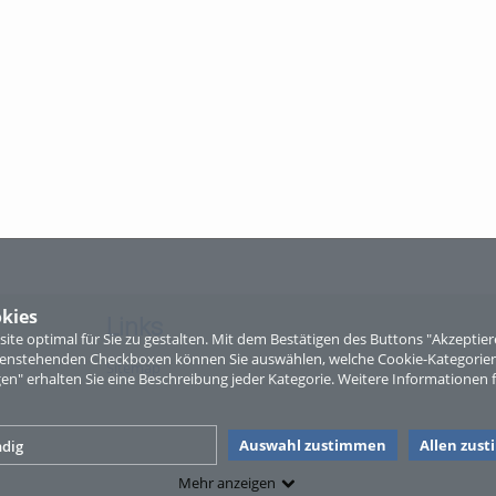
kies
Links
te optimal für Sie zu gestalten. Mit dem Bestätigen des Buttons "Akzepti
ntenstehenden Checkboxen können Sie auswählen, welche Cookie-Kategorien
Sitemap
gen" erhalten Sie eine Beschreibung jeder Kategorie. Weitere Informationen f
Auswahl zustimmen
Allen zus
dig
Mehr anzeigen