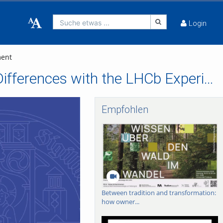
Suche etwas ...
Login
ment
Precision Measurements of Matter - Antimatter Differences with the LHCb Experiment
Empfohlen
Between tradition and transformation:
how owner...