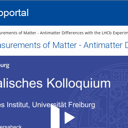
go
go
go
to
to
to
navigation
main
footer
content
rements of Matter - Antimatter Differences with the LHCb Experi
Video abspielen