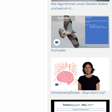
Wie Algorithmen unser Denken lenken
und warum d...
Fischadler
Schmerzempfinden - Boys don't cry?