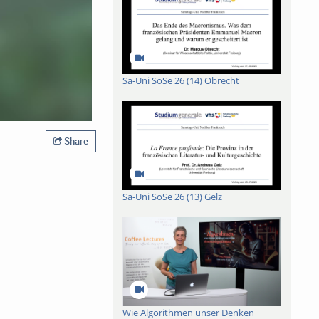
Sa-Uni SoSe 26 (14) Obrecht
Share
Sa-Uni SoSe 26 (13) Gelz
Wie Algorithmen unser Denken