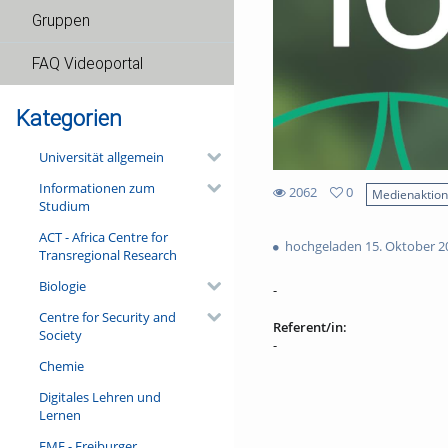
Gruppen
FAQ Videoportal
Kategorien
Universität allgemein
Informationen zum
2062
0
Medienaktio
Studium
0
2062
favorites
ACT - Africa Centre for
views
hochgeladen 15. Oktober 2
Transregional Research
Biologie
-
Centre for Security and
Referent/in:
Society
-
Chemie
Digitales Lehren und
Lernen
FMF - Freiburger