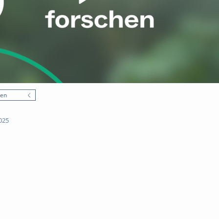
nen
025