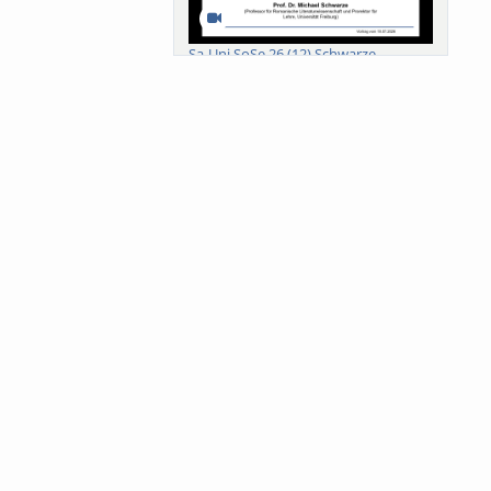
Sa-Uni SoSe 26 (12) Schwarze
Meanings of Forests: A Collaborative
Comparativ...
Als der Wald eine Zukunftsfrage
wurde. Wissen, ...