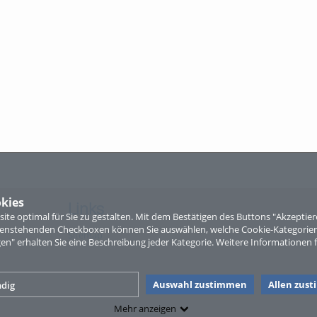
kies
Links
te optimal für Sie zu gestalten. Mit dem Bestätigen des Buttons "Akzepti
ntenstehenden Checkboxen können Sie auswählen, welche Cookie-Kategorien
Sitemap
gen" erhalten Sie eine Beschreibung jeder Kategorie. Weitere Informationen f
Auswahl zustimmen
Allen zus
dig
Mehr anzeigen