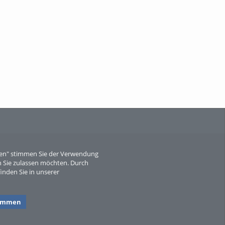
When Particle Physics Gets Hot: A
Journey Throu...
Sperber
eren" stimmen Sie der Verwendung
 Sie zulassen möchten. Durch
inden Sie in unserer
timmen