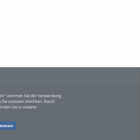
When Particle Physics Gets Hot: A
Journey Throu...
Sperber
eren" stimmen Sie der Verwendung
 Sie zulassen möchten. Durch
inden Sie in unserer
timmen