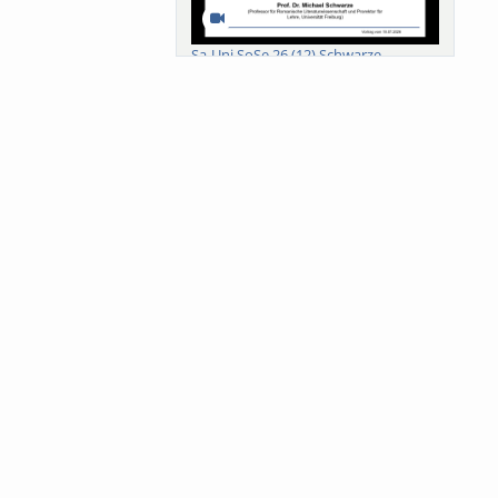
Sa-Uni SoSe 26 (12) Schwarze
Meanings of Forests: A Collaborative
Comparativ...
Als der Wald eine Zukunftsfrage
wurde. Wissen, ...