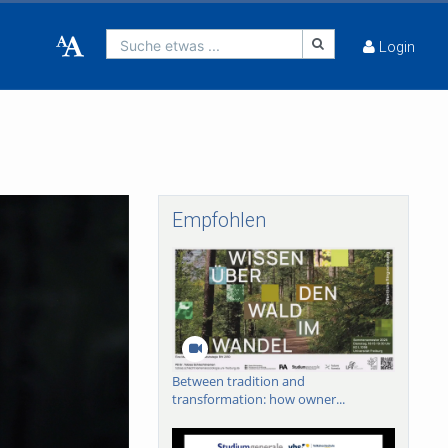
Suche etwas ...
Login
Empfohlen
Between tradition and
transformation: how owner...