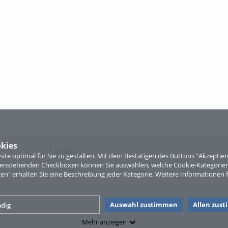
kies
Links
te optimal für Sie zu gestalten. Mit dem Bestätigen des Buttons "Akzepti
ntenstehenden Checkboxen können Sie auswählen, welche Cookie-Kategorien
Sitemap
gen" erhalten Sie eine Beschreibung jeder Kategorie. Weitere Informationen f
Auswahl zustimmen
Allen zus
dig
Mehr anzeigen