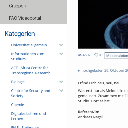
Gruppen
FAQ Videoportal
Kategorien
Universität allgemein
Informationen zum
4507
0
Medienaktio
Studium
0
4507
favorites
ACT - Africa Centre for
views
hochgeladen 29. Oktober 2
Transregional Research
Biologie
Erfind Dich neu, neu, neu …
Centre for Security and
Was erst nur als Melodie in 
Society
gemausert. Zusammen mit Eli
Studio. Hört selbst …
Chemie
Referent/in:
Digitales Lehren und
Andreas Nagel
Lernen
FMF - Freiburger