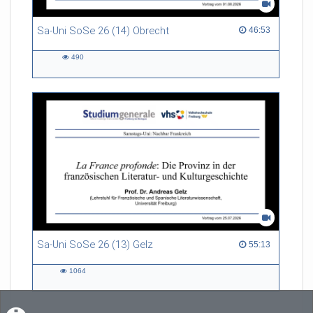
Sa-Uni SoSe 26 (14) Obrecht
46:53 duration
46:53
490
490
views
Sa-Uni SoSe 26 (13) Gelz
55:13 duration
55:13
1064
1064
views