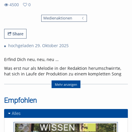
4500
0
0
4500
favorites
Medienaktionen
views
Share
hochgeladen 29. Oktober 2025
Erfind Dich neu, neu, neu …
Was erst nur als Melodie in der Redaktion herumschwirrte,
hat sich in Laufe der Produktion zu einem kompletten Song
gemausert. Zusammen mit Elias und seinen Mitstudierenden
von der Musikhochschule waren wir zwei Tage in unserem
Mehr anzeigen
Studio. Hört selbst …
Empfohlen
Referent/in:
Andreas Nagel
Alles