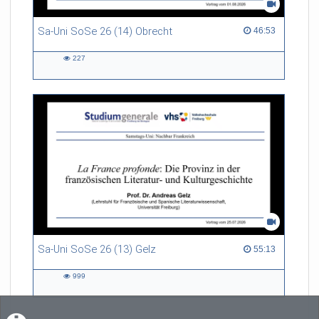
Sa-Uni SoSe 26 (14) Obrecht
46:53 duration
46:53
227
227
views
Sa-Uni SoSe 26 (13) Gelz
55:13 duration
55:13
999
999
views