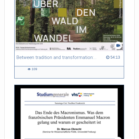
(Direktorin, Deutsches
Literaturarchiv Marbach a.N.)
Between tradition and transformation: how owners, advisers and institutions co-create knowledge for resilient forests in Europe
54:13 duration
54:13
109
109
views