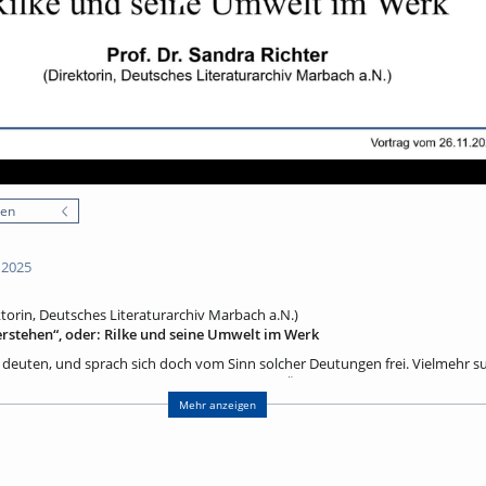
nen
 2025
ktorin, Deutsches Literaturarchiv Marbach a.N.)
rstehen“, oder: Rilke und seine Umwelt im Werk
 deuten, und sprach sich doch vom Sinn solcher Deutungen frei. Vielmehr su
nannte. In diesem Vortrag, der zugleich einen Überblick geben will, soll es um
as solche Bezüge zu Rilkes Umwelt aufweisen, im Leben und im Werk.
Mehr anzeigen
ktorin, Deutsches Literaturarchiv