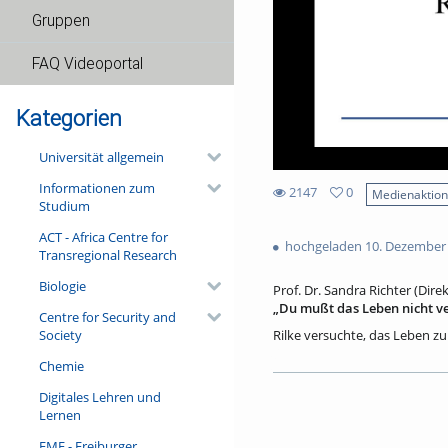
Gruppen
FAQ Videoportal
Kategorien
Universität allgemein
Informationen zum
2147
0
Medienaktio
Studium
0
2147
favorites
ACT - Africa Centre for
views
hochgeladen 10. Dezember
Transregional Research
Biologie
Prof. Dr. Sandra Richter (Dire
„Du mußt das Leben nicht ve
Centre for Security and
Society
Rilke versuchte, das Leben zu
jeweiligen „Bezug“, wie er es 
Chemie
Spannungsverhältnis gehen, d
Digitales Lehren und
Referent/in:
Lernen
Prof. Dr. Sandra Richter (Dire
Marbach a.N.)
FMF - Freiburger