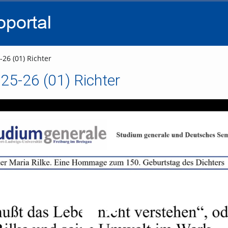
go
go
go
to
to
to
navigation
main
footer
content
26 (01) Richter
25-26 (01) Richter
Video abspielen