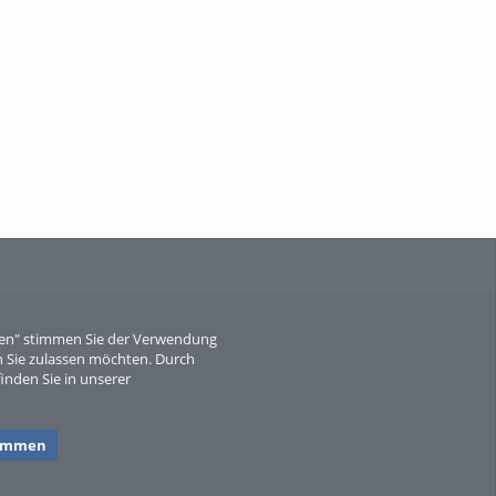
When Particle Physics Gets Hot: A
Journey Throu...
Sperber
eren" stimmen Sie der Verwendung
 Sie zulassen möchten. Durch
inden Sie in unserer
timmen