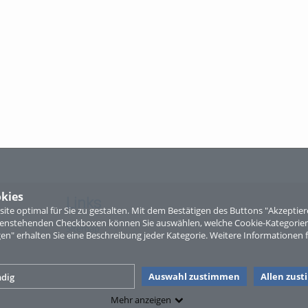
kies
Links
te optimal für Sie zu gestalten. Mit dem Bestätigen des Buttons "Akzepti
ntenstehenden Checkboxen können Sie auswählen, welche Cookie-Kategorien
Sitemap
gen" erhalten Sie eine Beschreibung jeder Kategorie. Weitere Informationen f
Auswahl zustimmen
Allen zus
dig
Mehr anzeigen