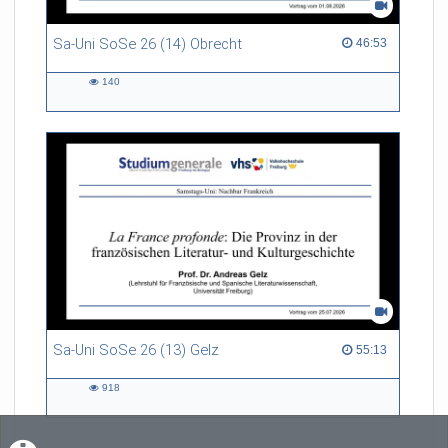
Sa-Uni SoSe 26 (14) Obrecht
46:53 duration
46:53
140
140
views
Sa-Uni SoSe 26 (13) Gelz
55:13 duration
55:13
918
918
views