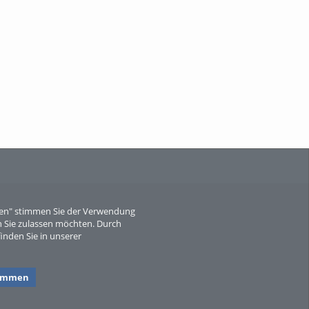
When Particle Physics Gets Hot: A
Journey Throu...
Sperber
eren" stimmen Sie der Verwendung
 Sie zulassen möchten. Durch
inden Sie in unserer
timmen