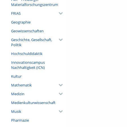
Ludwigs XIV. zu bewerten – 
Materialforschungszentrum
FRIAS
Referent/in:
Prof. Dr. Volker Reinhardt (P
Geographie
Schweizer Geschichte der Neuz
Schweiz)
Geowissenschaften
Geschichte, Gesellschaft,
Politik
Hochschuldidaktik
Innovationscampus
Nachhaltigkeit (ICN)
Kultur
Mathematik
Medizin
Medienkulturwissenschaft
Musik
Pharmazie