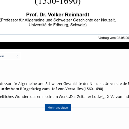
nen
rofessor für Allgemeine und Schweizer Geschichte der Neuzeit, Université de 
urde: Vom Bürgerkrieg zum Hof von Versailles (1560-1690)
eltliches Wunder, das er in seinem Werk „Das Zeitalter Ludwigs XIV.“ zuminde
s nach fast vier Jahrzehnten der inneren Selbstzerfleischung nach 1560 z
d kulturellen Aufstieg Frankreichs zur Führungsnation Europas im 17. Jahrh
Mehr anzeigen
hgehen: Um was geht es in den sogenannten „Religionskriegenˮ? Welche Aus
des? Warum setzt die konfessionelle Spaltung einen derartig mörderischen H
ei? Warum scheitern alle „Befriedungsprojekteˮ vor dem Edikt von Nantes au
onarchie ab der Regierung Heinrichs IV., wie ist vor diesem Hintergrund de