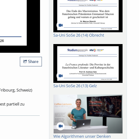
Sa-Uni SoSe 26 (14) Obrecht
Share
Sa-Uni SoSe 26 (13) Gelz
Fribourg, Schweiz)
st partiell zu
um kometenhaften
undert? Dieser Frage
wirkungen haben sie
ass in allen
s dem Jahr 1598?
Wie Algorithmen unser Denken
r „Absolutismusˮ