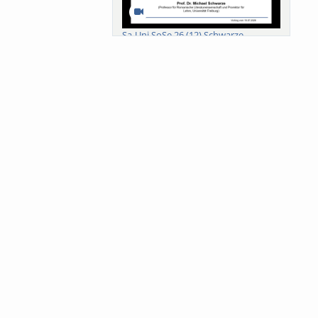
Sa-Uni SoSe 26 (12) Schwarze
Meanings of Forests: A Collaborative
Comparativ...
Als der Wald eine Zukunftsfrage
wurde. Wissen, ...