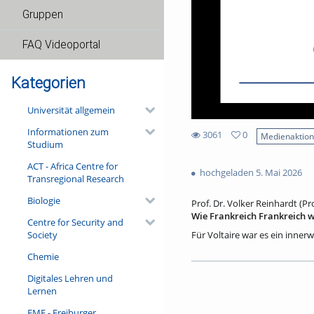
Gruppen
FAQ Videoportal
Kategorien
Universität allgemein
Informationen zum
3061
0
Medienaktio
Studium
0
3061
favorites
ACT - Africa Centre for
views
hochgeladen 5. Mai 2026
Transregional Research
Biologie
Prof. Dr. Volker Reinhardt (P
Wie Frankreich Frankreich w
Centre for Security and
Society
Für Voltaire war es ein innerw
erklären suchte: Wie kommt e
Chemie
ökonomischen, politischen un
soll auch dieser Vortrag nac
Digitales Lehren und
auf Kunst und Kultur des Lan
Lernen
Schichten der Gesellschaft fr
Welche Lösungen findet die M
FMF - Freiburger