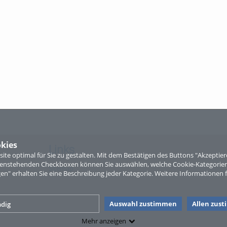
kies
Links
te optimal für Sie zu gestalten. Mit dem Bestätigen des Buttons "Akzepti
ntenstehenden Checkboxen können Sie auswählen, welche Cookie-Kategorien
Sitemap
gen" erhalten Sie eine Beschreibung jeder Kategorie. Weitere Informationen f
Auswahl zustimmen
Allen zus
dig
Mehr anzeigen