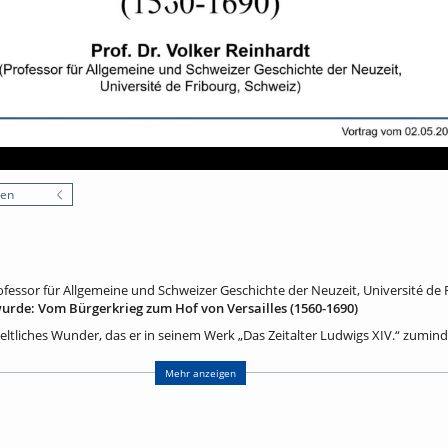
nen
rofessor für Allgemeine und Schweizer Geschichte der Neuzeit, Université de 
urde: Vom Bürgerkrieg zum Hof von Versailles (1560-1690)
eltliches Wunder, das er in seinem Werk „Das Zeitalter Ludwigs XIV.“ zuminde
s nach fast vier Jahrzehnten der inneren Selbstzerfleischung nach 1560 z
d kulturellen Aufstieg Frankreichs zur Führungsnation Europas im 17. Jahrh
Mehr anzeigen
hgehen: Um was geht es in den sogenannten „Religionskriegenˮ? Welche Aus
des? Warum setzt die konfessionelle Spaltung einen derartig mörderischen H
ei? Warum scheitern alle „Befriedungsprojekteˮ vor dem Edikt von Nantes au
onarchie ab der Regierung Heinrichs IV., wie ist vor diesem Hintergrund de