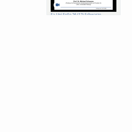
Sa-Uni SoSe 26 (12) Schwarze
Meanings of Forests: A Collaborative
Comparativ...
Als der Wald eine Zukunftsfrage
wurde. Wissen, ...