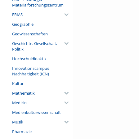
Ludwigs XIV. zu bewerten – 
Materialforschungszentrum
FRIAS
Referent/in:
Prof. Dr. Volker Reinhardt (P
Geographie
Schweizer Geschichte der Neuz
Schweiz)
Geowissenschaften
Geschichte, Gesellschaft,
Politik
Hochschuldidaktik
Innovationscampus
Nachhaltigkeit (ICN)
Kultur
Mathematik
Medizin
Medienkulturwissenschaft
Musik
Pharmazie