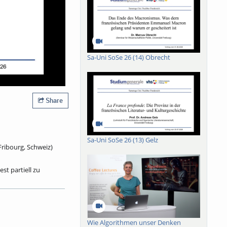
Sa-Uni SoSe 26 (14) Obrecht
Share
Sa-Uni SoSe 26 (13) Gelz
Fribourg, Schweiz)
st partiell zu
um kometenhaften
undert? Dieser Frage
wirkungen haben sie
ass in allen
s dem Jahr 1598?
Wie Algorithmen unser Denken
r „Absolutismusˮ