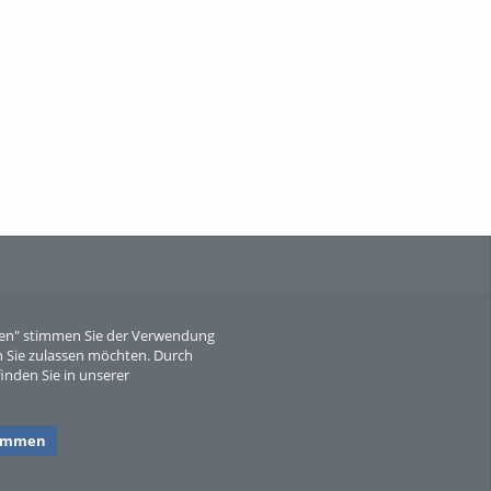
When Particle Physics Gets Hot: A
Journey Throu...
Sperber
eren" stimmen Sie der Verwendung
 Sie zulassen möchten. Durch
inden Sie in unserer
timmen