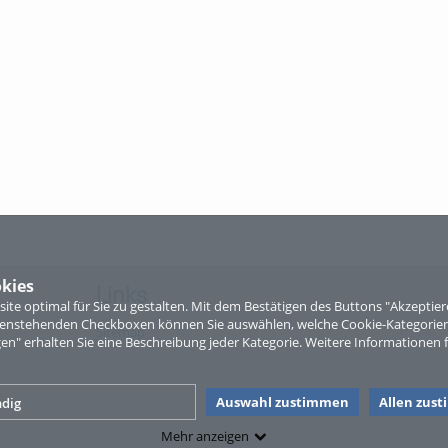
kies
Links
te optimal für Sie zu gestalten. Mit dem Bestätigen des Buttons "Akzepti
ntenstehenden Checkboxen können Sie auswählen, welche Cookie-Kategorien
Sitemap
gen" erhalten Sie eine Beschreibung jeder Kategorie. Weitere Informationen f
Auswahl zustimmen
Allen zus
dig
Mehr anzeigen