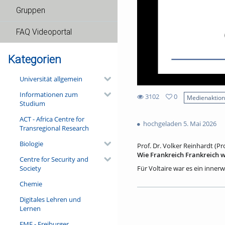
Gruppen
FAQ Videoportal
Kategorien
Universität allgemein
Informationen zum
3102
0
Medienaktio
Studium
0
3102
favorites
ACT - Africa Centre for
views
hochgeladen 5. Mai 2026
Transregional Research
Biologie
Prof. Dr. Volker Reinhardt (P
Wie Frankreich Frankreich w
Centre for Security and
Society
Für Voltaire war es ein innerw
erklären suchte: Wie kommt e
Chemie
ökonomischen, politischen un
soll auch dieser Vortrag nac
Digitales Lehren und
auf Kunst und Kultur des Lan
Lernen
Schichten der Gesellschaft fr
Welche Lösungen findet die M
FMF - Freiburger