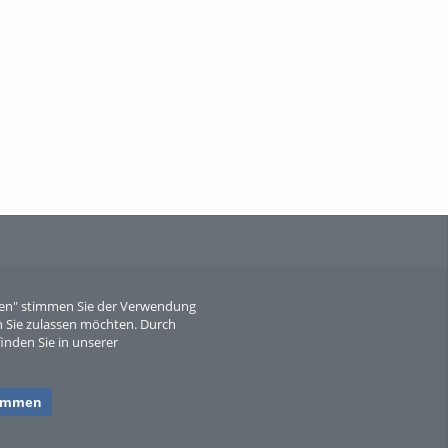
When Particle Physics Gets Hot: A
Journey Throu...
Sperber
eren" stimmen Sie der Verwendung
 Sie zulassen möchten. Durch
inden Sie in unserer
timmen