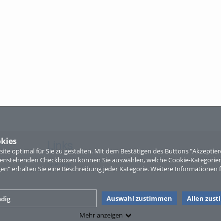
kies
Links
te optimal für Sie zu gestalten. Mit dem Bestätigen des Buttons "Akzepti
ntenstehenden Checkboxen können Sie auswählen, welche Cookie-Kategorien
Sitemap
gen" erhalten Sie eine Beschreibung jeder Kategorie. Weitere Informationen f
Auswahl zustimmen
Allen zus
dig
Mehr anzeigen