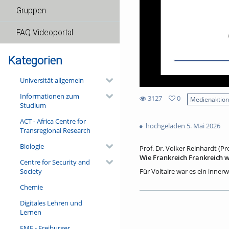
Gruppen
FAQ Videoportal
Kategorien
Universität allgemein
Informationen zum
3127
0
Medienaktio
Studium
0
3127
favorites
ACT - Africa Centre for
views
hochgeladen 5. Mai 2026
Transregional Research
Biologie
Prof. Dr. Volker Reinhardt (P
Wie Frankreich Frankreich w
Centre for Security and
Society
Für Voltaire war es ein innerw
erklären suchte: Wie kommt e
Chemie
ökonomischen, politischen un
soll auch dieser Vortrag nac
Digitales Lehren und
auf Kunst und Kultur des Lan
Lernen
Schichten der Gesellschaft fr
Welche Lösungen findet die M
FMF - Freiburger