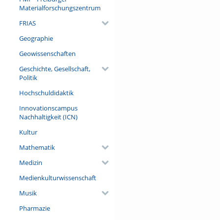
Ludwigs XIV. zu bewerten – 
Materialforschungszentrum
FRIAS
Referent/in:
Prof. Dr. Volker Reinhardt (P
Geographie
Schweizer Geschichte der Neuz
Schweiz)
Geowissenschaften
Geschichte, Gesellschaft,
Politik
Hochschuldidaktik
Innovationscampus
Nachhaltigkeit (ICN)
Kultur
Mathematik
Medizin
Medienkulturwissenschaft
Musik
Pharmazie