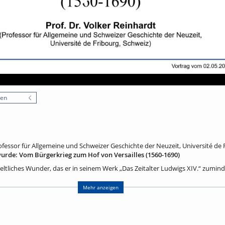
nen
rofessor für Allgemeine und Schweizer Geschichte der Neuzeit, Université de 
urde: Vom Bürgerkrieg zum Hof von Versailles (1560-1690)
eltliches Wunder, das er in seinem Werk „Das Zeitalter Ludwigs XIV.“ zuminde
s nach fast vier Jahrzehnten der inneren Selbstzerfleischung nach 1560 z
d kulturellen Aufstieg Frankreichs zur Führungsnation Europas im 17. Jahrh
Mehr anzeigen
hgehen: Um was geht es in den sogenannten „Religionskriegenˮ? Welche Aus
des? Warum setzt die konfessionelle Spaltung einen derartig mörderischen H
ei? Warum scheitern alle „Befriedungsprojekteˮ vor dem Edikt von Nantes au
onarchie ab der Regierung Heinrichs IV., wie ist vor diesem Hintergrund de