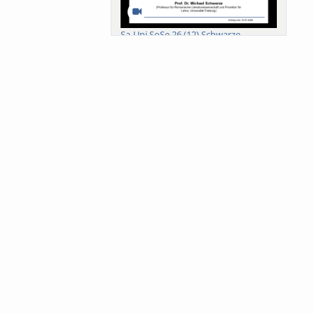
Sa-Uni SoSe 26 (12) Schwarze
Meanings of Forests: A Collaborative
Comparativ...
Als der Wald eine Zukunftsfrage
wurde. Wissen, ...