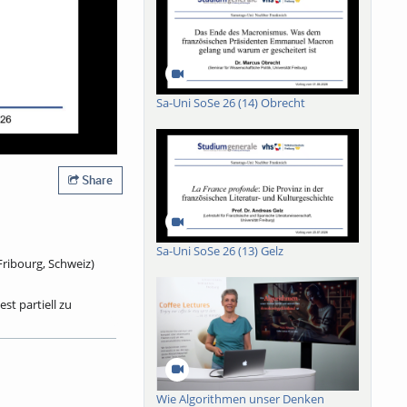
Sa-Uni SoSe 26 (14) Obrecht
Share
Sa-Uni SoSe 26 (13) Gelz
Fribourg, Schweiz)
st partiell zu
um kometenhaften
undert? Dieser Frage
wirkungen haben sie
ass in allen
s dem Jahr 1598?
Wie Algorithmen unser Denken
r „Absolutismusˮ