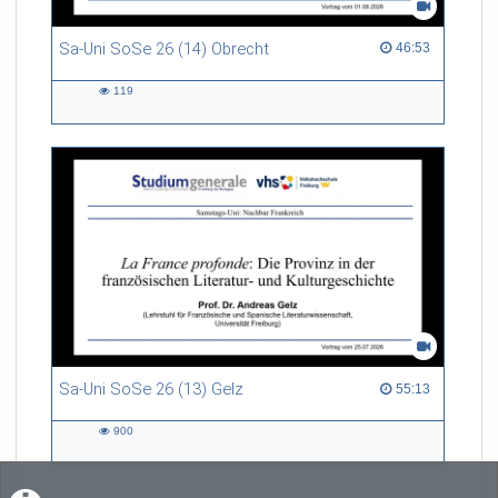
Sa-Uni SoSe 26 (14) Obrecht
46:53 duration
46:53
119
119
views
Sa-Uni SoSe 26 (13) Gelz
55:13 duration
55:13
900
900
views