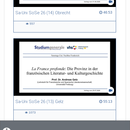
Sa-Uni SoSe 26 (14) Obrecht
46:53 duration
46:53
557
557
views
Sa-Uni SoSe 26 (13) Gelz
55:13 duration
55:13
1073
1073
views