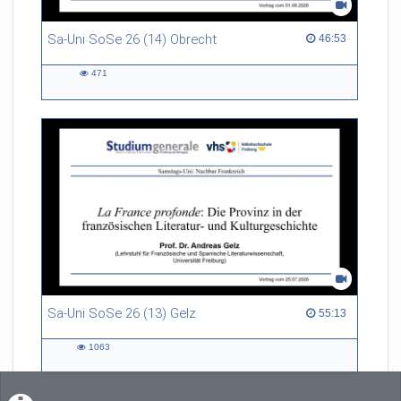
Sa-Uni SoSe 26 (14) Obrecht
46:53 duration
46:53
471
471
views
Sa-Uni SoSe 26 (13) Gelz
55:13 duration
55:13
1063
1063
views