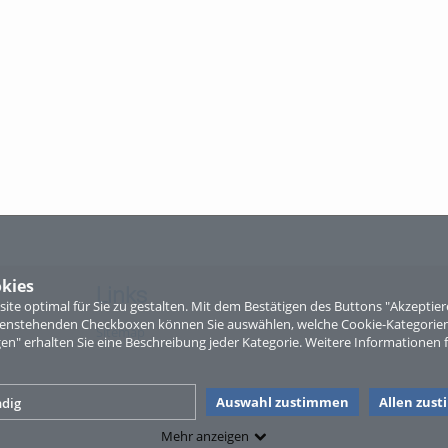
kies
Links
te optimal für Sie zu gestalten. Mit dem Bestätigen des Buttons "Akzepti
ntenstehenden Checkboxen können Sie auswählen, welche Cookie-Kategorien
Sitemap
gen" erhalten Sie eine Beschreibung jeder Kategorie. Weitere Informationen f
Auswahl zustimmen
Allen zus
dig
Mehr anzeigen