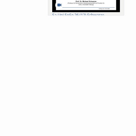
Sa-Uni SoSe 26 (12) Schwarze
Meanings of Forests: A Collaborative
Comparativ...
Als der Wald eine Zukunftsfrage
wurde. Wissen, ...