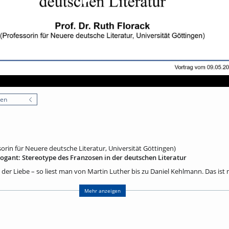
nen
sorin für Neuere deutsche Literatur, Universität Göttingen)
rrogant: Stereotype des Franzosen in der deutschen Literatur
in der Liebe – so liest man von Martin Luther bis zu Daniel Kehlmann. Das ist 
 jahrhundertelang hartnäckig in der deutschen Literatur gehalten haben. 
n Erfindungen. Zudem gibt es nicht nur negative, sondern auch positive Ste
Mehr anzeigen
 Geschichte der Literatur zeigt, woher solche Stereotype kommen und welche 
rfüllt haben und bis heute erfüllen. Besonders interessant ist dabei die Lite
ahrhunderts. So ist etwa im Jahrhundert der Aufklärung manch ein Text von F
erständlich in Stereotypen von Land und Leuten. Das ist jedoch noch kein In