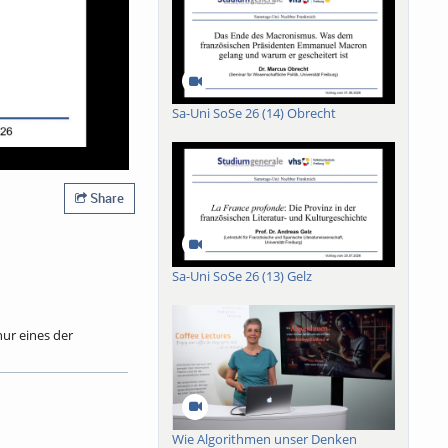
Sa-Uni SoSe 26 (14) Obrecht
Share
Sa-Uni SoSe 26 (13) Gelz
nur eines der
Und nicht nur dort.
reotype des
Funktion sie in
ratur aus der Zeit vor
rankreich inspiriert
Wie Algorithmen unser Denken
diz für Vorurteile.