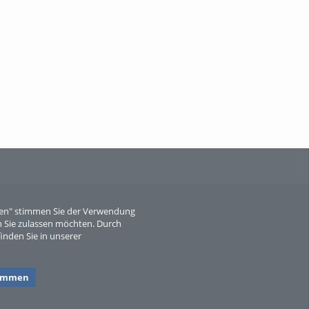
When Particle Physics Gets Hot: A
Journey Throu...
Sperber
eren" stimmen Sie der Verwendung
 Sie zulassen möchten. Durch
inden Sie in unserer
timmen