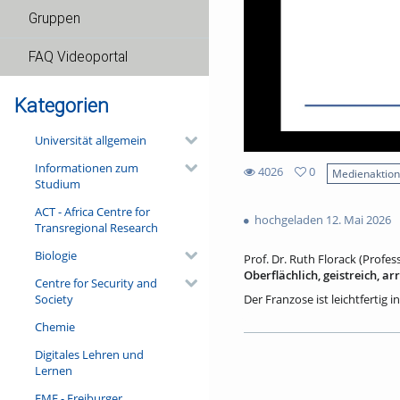
Gruppen
FAQ Videoportal
Kategorien
Universität allgemein
Informationen zum
4026
0
Medienaktio
Studium
0
4026
favorites
ACT - Africa Centre for
views
hochgeladen 12. Mai 2026
Transregional Research
Biologie
Prof. Dr. Ruth Florack (Profes
Oberflächlich, geistreich, a
Centre for Security and
Society
Der Franzose ist leichtfertig 
Wahrnehmungsmuster, die sich
Chemie
Auch sind sie keine deutsche
Franzosen. – Ein Blick in die
Digitales Lehren und
unterschiedlichen Textsorten e
Lernen
den Kriegen des 19. und 20. J
und spricht doch ganz selbstv
FMF - Freiburger