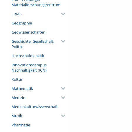
Denn Vorurteile und Stereotyp
Materialforschungszentrum
FRIAS
Referent/in:
Prof. Dr. Ruth Florack (Profe
Geographie
Literatur, Universität Götting
Geowissenschaften
Geschichte, Gesellschaft,
Politik
Hochschuldidaktik
Innovationscampus
Nachhaltigkeit (ICN)
Kultur
Mathematik
Medizin
Medienkulturwissenschaft
Musik
Pharmazie