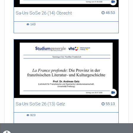
Sa-Uni SoSe 26 (14) Obrecht
46:53 duration
46:53
143
143
views
Sa-Uni SoSe 26 (13) Gelz
55:13 duration
55:13
923
923
views