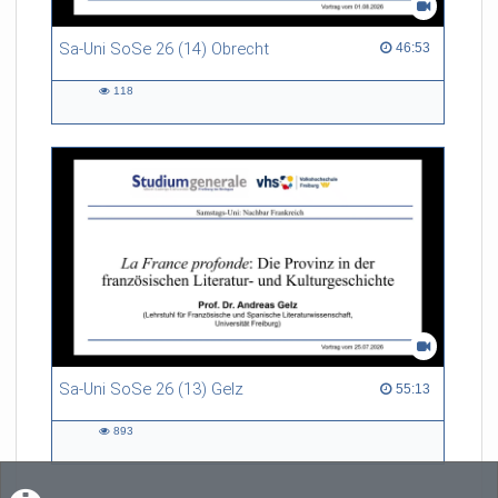
Sa-Uni SoSe 26 (14) Obrecht
46:53 duration
46:53
118
118
views
Sa-Uni SoSe 26 (13) Gelz
55:13 duration
55:13
893
893
views