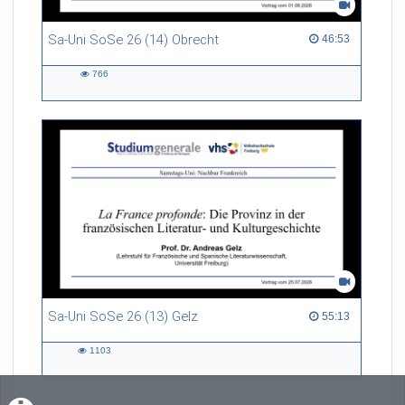
Sa-Uni SoSe 26 (14) Obrecht
46:53 duration
46:53
766
766
views
Sa-Uni SoSe 26 (13) Gelz
55:13 duration
55:13
1103
1103
views