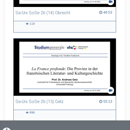
Sa-Uni SoSe 26 (14) Obrecht
46:53 duration
46:53
119
119
views
Sa-Uni SoSe 26 (13) Gelz
55:13 duration
55:13
898
898
views