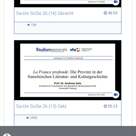
Sa-Uni SoSe 26 (14) Obrecht
46:53 duration
46:53
728
728
views
Sa-Uni SoSe 26 (13) Gelz
55:13 duration
55:13
1092
1092
views