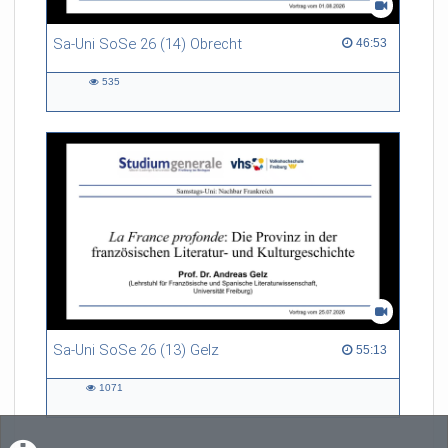
Sa-Uni SoSe 26 (14) Obrecht
46:53 duration
46:53
535
535
views
Sa-Uni SoSe 26 (13) Gelz
55:13 duration
55:13
1071
1071
views