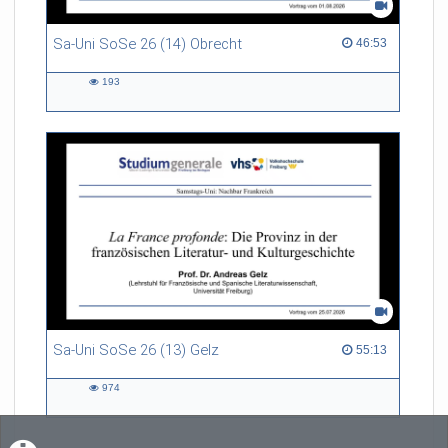
Sa-Uni SoSe 26 (14) Obrecht
46:53 duration
46:53
193
193
views
Sa-Uni SoSe 26 (13) Gelz
55:13 duration
55:13
974
974
views