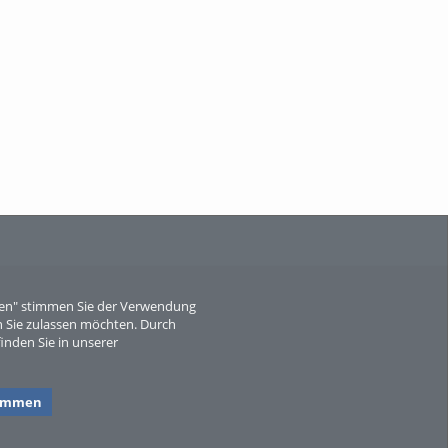
When Particle Physics Gets Hot: A
Journey Throu...
Sperber
eren" stimmen Sie der Verwendung
 Sie zulassen möchten. Durch
inden Sie in unserer
timmen