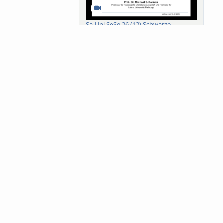
Sa-Uni SoSe 26 (12) Schwarze
Meanings of Forests: A Collaborative
Comparativ...
Als der Wald eine Zukunftsfrage
wurde. Wissen, ...