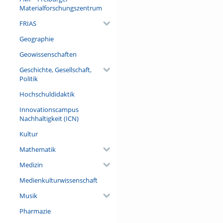
zweisprachige – Szenen aus d
Materialforschungszentrum
gemeinsame Erfahrungen, in w
FRIAS
dem, mit wem und für wen ger
Geographie
Referent/in:
Prof. Dr. Stefan Pfänder (Leh
Geowissenschaften
Allgemeine Sprachwissenschaft
Geschichte, Gesellschaft,
Politik
Hochschuldidaktik
Innovationscampus
Nachhaltigkeit (ICN)
Kultur
Mathematik
Medizin
Medienkulturwissenschaft
Musik
Pharmazie