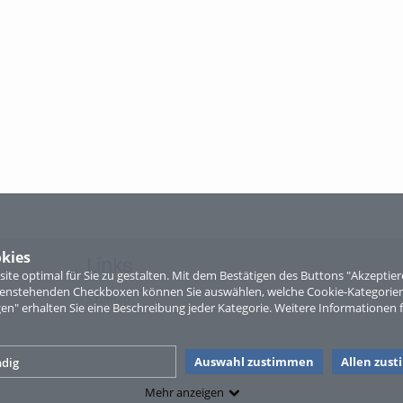
kies
Links
te optimal für Sie zu gestalten. Mit dem Bestätigen des Buttons "Akzepti
ntenstehenden Checkboxen können Sie auswählen, welche Cookie-Kategorien
Sitemap
gen" erhalten Sie eine Beschreibung jeder Kategorie. Weitere Informationen f
Auswahl zustimmen
Allen zus
dig
Mehr anzeigen