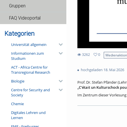
Gruppen
FAQ Videoportal
Kategorien
Universität allgemein
Informationen zum
3262
0
Medienaktio
Studium
0
3262
favorites
ACT - Africa Centre for
views
hochgeladen 18. Mai 2026
Transregional Research
Biologie
Prof. Dr. Stefan Pfänder (Leh
„Cʼétait un Kulturschock po
Centre for Security and
Society
Im Zentrum dieser Vorlesung 
Rahmen eines Forschungsproje
Chemie
verlobte und verheiratete Pa
Partner:innen im je anderen 
Digitales Lehren und
aufgebaut haben. Die Journali
Lernen
‚Kulturschock‘, welche Hinde
in einem europäischen Alltag 
FMF - Freiburger