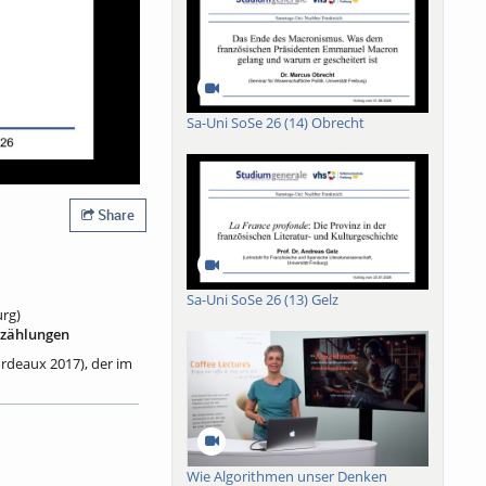
Sa-Uni SoSe 26 (14) Obrecht
Share
Sa-Uni SoSe 26 (13) Gelz
urg)
rzählungen
rdeaux 2017), der im
e – verliebte,
ie sie ihre
nsame Existenz
b es einen
n Begegnungen heute,
Wie Algorithmen unser Denken
rende – immer