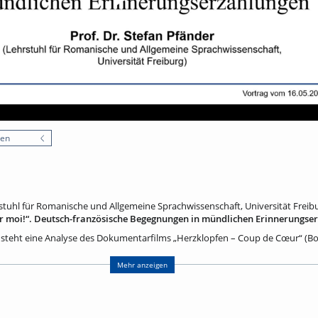
nen
rstuhl für Romanische und Allgemeine Sprachwissenschaft, Universität Freib
ur moi!“. Deutsch-französische Begegnungen in mündlichen Erinnerungse
steht eine Analyse des Dokumentarfilms „Herzklopfen – Coup de Cœur“ (Bo
kts zum autobiographischen Erzählen entstand. Deutsch-französische Paar
are – gehen mit den Filmemachern an Erinnerungsorte und erzählen davon, w
Mehr anzeigen
Land kennengelernt und später in Deutschland oder Frankreich eine gemei
sten fragen: Wie fanden sich die Partner:innen im fremden Land zurecht, ga
rnisse waren zu überwinden? Und wie erleben sie die deutsch-französische
(fast) ohne Grenzen? Als Vertreter der Gesprächslinguistik werde ich berüh