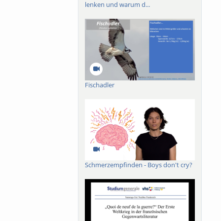
lenken und warum d...
e Partner:innen
ählungen, je nach
Fischadler
Schmerzempfinden - Boys don't cry?