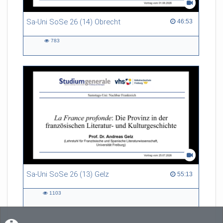
Sa-Uni SoSe 26 (14) Obrecht
46:53 duration
46:53
783
783
views
Sa-Uni SoSe 26 (13) Gelz
55:13 duration
55:13
1103
1103
views