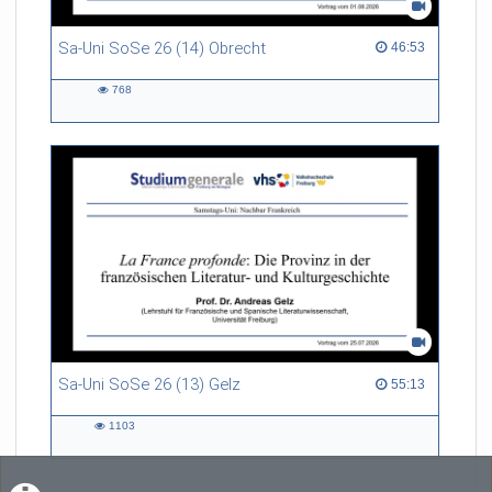
Sa-Uni SoSe 26 (14) Obrecht
46:53 duration
46:53
768
768
views
Sa-Uni SoSe 26 (13) Gelz
55:13 duration
55:13
1103
1103
views