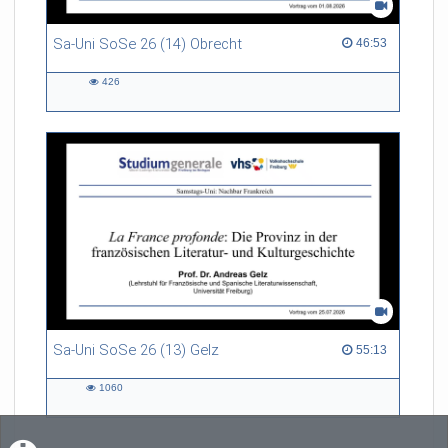
Sa-Uni SoSe 26 (14) Obrecht
46:53 duration
46:53
426
426
views
Sa-Uni SoSe 26 (13) Gelz
55:13 duration
55:13
1060
1060
views