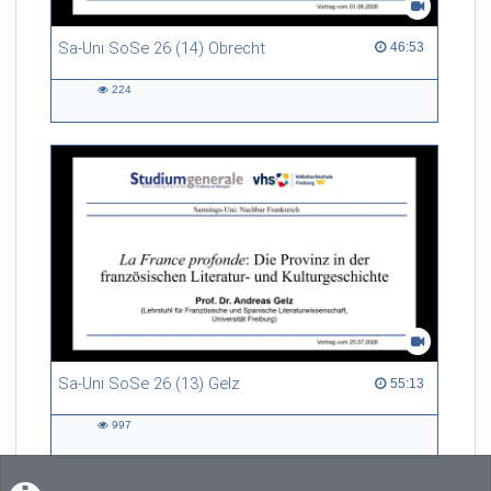
Sa-Uni SoSe 26 (14) Obrecht
46:53 duration
46:53
224
224
views
Sa-Uni SoSe 26 (13) Gelz
55:13 duration
55:13
997
997
views