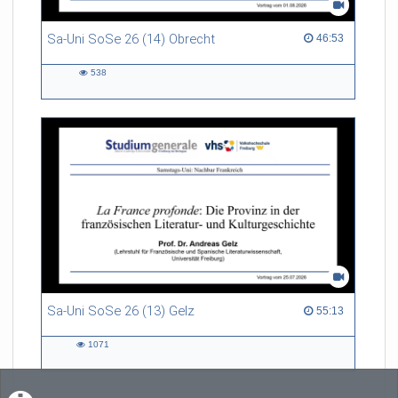
Sa-Uni SoSe 26 (14) Obrecht
46:53 duration
46:53
538
538
views
Sa-Uni SoSe 26 (13) Gelz
55:13 duration
55:13
1071
1071
views