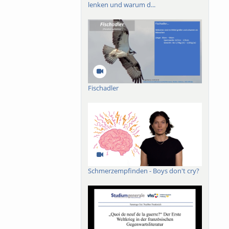
lenken und warum d...
e Partner:innen
ählungen, je nach
Fischadler
Schmerzempfinden - Boys don't cry?