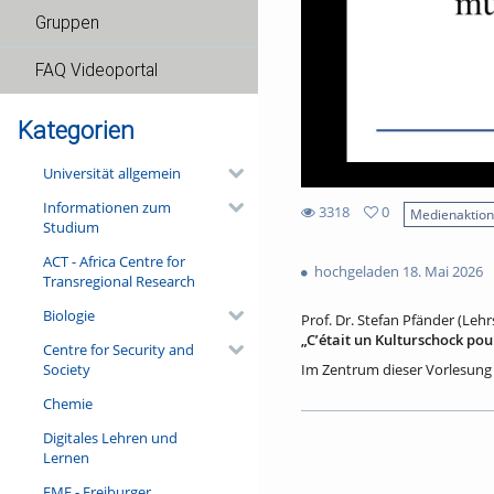
Gruppen
FAQ Videoportal
Kategorien
Universität allgemein
Informationen zum
3318
0
Medienaktio
Studium
0
3318
favorites
ACT - Africa Centre for
views
hochgeladen 18. Mai 2026
Transregional Research
Biologie
Prof. Dr. Stefan Pfänder (Leh
„Cʼétait un Kulturschock po
Centre for Security and
Society
Im Zentrum dieser Vorlesung 
Rahmen eines Forschungsproje
Chemie
verlobte und verheiratete Pa
Partner:innen im je anderen 
Digitales Lehren und
aufgebaut haben. Die Journali
Lernen
‚Kulturschock‘, welche Hinde
in einem europäischen Alltag 
FMF - Freiburger