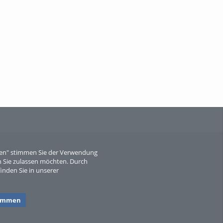
When Particle Physics Gets Hot: A
Journey Throu...
Sperber
eren" stimmen Sie der Verwendung
 Sie zulassen möchten. Durch
inden Sie in unserer
timmen