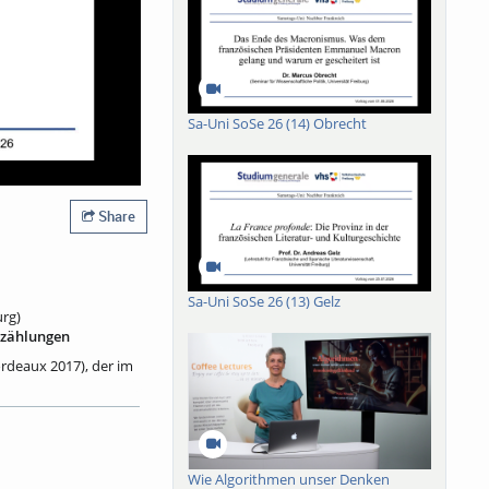
Sa-Uni SoSe 26 (14) Obrecht
Share
Sa-Uni SoSe 26 (13) Gelz
urg)
rzählungen
rdeaux 2017), der im
e – verliebte,
ie sie ihre
nsame Existenz
b es einen
n Begegnungen heute,
Wie Algorithmen unser Denken
rende – immer