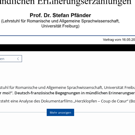
nen
rstuhl für Romanische und Allgemeine Sprachwissenschaft, Universität Freib
ur moi!“. Deutsch-französische Begegnungen in mündlichen Erinnerungse
steht eine Analyse des Dokumentarfilms „Herzklopfen – Coup de Cœur“ (Bo
kts zum autobiographischen Erzählen entstand. Deutsch-französische Paar
are – gehen mit den Filmemachern an Erinnerungsorte und erzählen davon, w
Mehr anzeigen
Land kennengelernt und später in Deutschland oder Frankreich eine gemei
sten fragen: Wie fanden sich die Partner:innen im fremden Land zurecht, ga
rnisse waren zu überwinden? Und wie erleben sie die deutsch-französische
(fast) ohne Grenzen? Als Vertreter der Gesprächslinguistik werde ich berüh