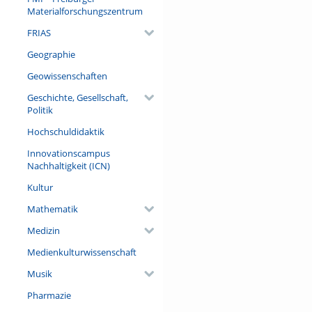
zweisprachige – Szenen aus d
Materialforschungszentrum
gemeinsame Erfahrungen, in w
FRIAS
dem, mit wem und für wen ger
Geographie
Referent/in:
Prof. Dr. Stefan Pfänder (Leh
Geowissenschaften
Allgemeine Sprachwissenschaft
Geschichte, Gesellschaft,
Politik
Hochschuldidaktik
Innovationscampus
Nachhaltigkeit (ICN)
Kultur
Mathematik
Medizin
Medienkulturwissenschaft
Musik
Pharmazie