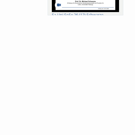
Sa-Uni SoSe 26 (12) Schwarze
Meanings of Forests: A Collaborative
Comparativ...
Als der Wald eine Zukunftsfrage
wurde. Wissen, ...