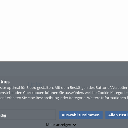
kies
Links
te optimal für Sie zu gestalten. Mit dem Bestätigen des Buttons "Akzepti
ntenstehenden Checkboxen können Sie auswählen, welche Cookie-Kategorien
Sitemap
gen" erhalten Sie eine Beschreibung jeder Kategorie. Weitere Informationen f
Auswahl zustimmen
Allen zus
dig
Mehr anzeigen