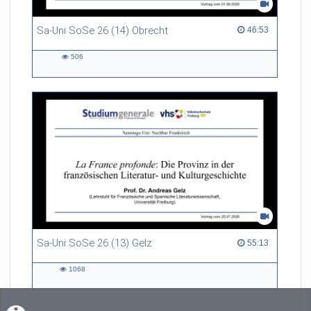
Sa-Uni SoSe 26 (14) Obrecht
46:53 duration
46:53
506
506
views
Sa-Uni SoSe 26 (13) Gelz
55:13 duration
55:13
1068
1068
views