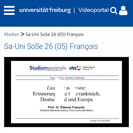
Medien
Sa-Uni SoSe 26 (05) François
Sa-Uni SoSe 26 (05) François
Video