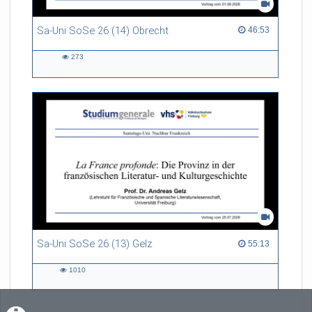
Sa-Uni SoSe 26 (14) Obrecht
46:53 duration
46:53
273
273
views
Sa-Uni SoSe 26 (13) Gelz
55:13 duration
55:13
1010
1010
views