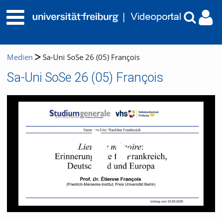
Medien
Sa-Uni SoSe 26 (05) François
Sa-Uni SoSe 26 (05) François
Video