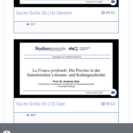
Sa-Uni SoSe 26 (14) Obrecht
46:53 duration
46:53
207
207
views
Sa-Uni SoSe 26 (13) Gelz
55:13 duration
55:13
985
985
views