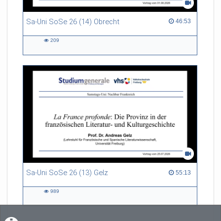
Sa-Uni SoSe 26 (14) Obrecht
46:53 duration
46:53
209
209
views
Sa-Uni SoSe 26 (13) Gelz
55:13 duration
55:13
989
989
views