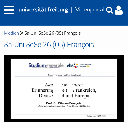
Medien
Sa-Uni SoSe 26 (05) François
Sa-Uni SoSe 26 (05) François
Video