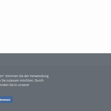
When Particle Physics Gets Hot: A
Journey Throu...
Sperber
eren" stimmen Sie der Verwendung
 Sie zulassen möchten. Durch
inden Sie in unserer
timmen