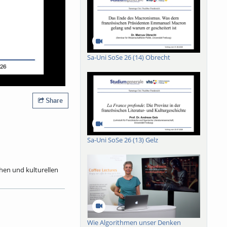
Sa-Uni SoSe 26 (14) Obrecht
Share
Sa-Uni SoSe 26 (13) Gelz
chen und kulturellen
2025) zurück. Als
4 bis 1992 sieben
ie Mitgliedschaft in
ndrucksvolle Bücher
mit dem Berliner
Wie Algorithmen unser Denken
 von 119 Mitautoren