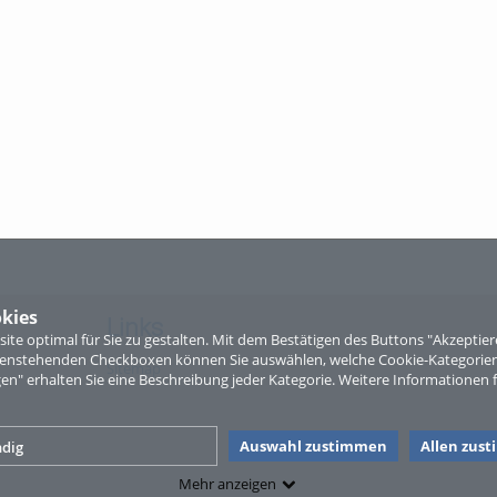
kies
Links
te optimal für Sie zu gestalten. Mit dem Bestätigen des Buttons "Akzepti
ntenstehenden Checkboxen können Sie auswählen, welche Cookie-Kategorien
Sitemap
gen" erhalten Sie eine Beschreibung jeder Kategorie. Weitere Informationen f
Auswahl zustimmen
Allen zus
dig
Mehr anzeigen