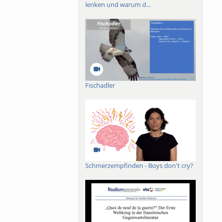
lenken und warum d...
ch-französischen
roßes Buch mit dem
019 ist das Werk in
der lieux de
n.
Fischadler
Schmerzempfinden - Boys don't cry?