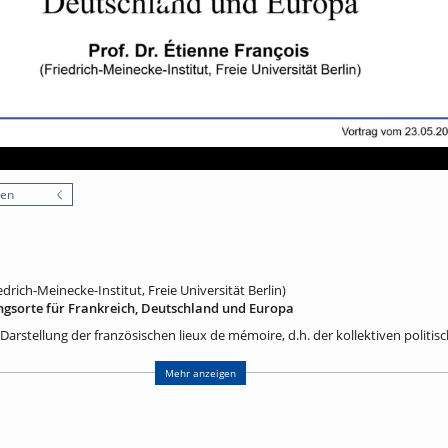
nen
edrich-Meinecke-Institut, Freie Universität Berlin)
ngsorte für Frankreich, Deutschland und Europa
 Darstellung der französischen lieux de mémoire, d.h. der kollektiven politis
r Entstehung und Entwicklung bis zur Gegenwart, geht auf Pierre Nora (1931-
ssenschaftler und Herausgeber hat er zusammen mit 121 Mitautoren von 198
Mehr anzeigen
tlicht, die sofort einen großen Erfolg hatten und Pierre Nora im Jahr 2001 d
tragen haben. In rascher Folge sind dann auch in vielen anderen Ländern ei
rschienen. Als deutsch-französischer Historiker habe ich zuerst zusammen 
ahr 2001 drei Bände über die deutschen Erinnerungsorte veröffentlicht, die