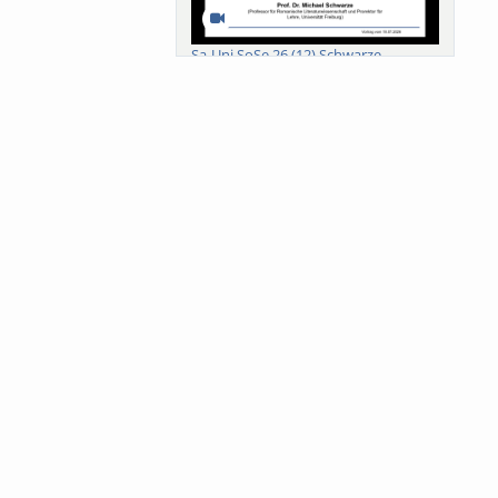
Sa-Uni SoSe 26 (12) Schwarze
Meanings of Forests: A Collaborative
Comparativ...
Als der Wald eine Zukunftsfrage
wurde. Wissen, ...