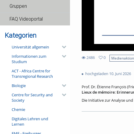
Gruppen
FAQ Videoportal
Kategorien
Universität allgemein
Informationen zum
2486
0
Medienaktio
Studium
0
2486
favorites
ACT - Africa Centre for
views
hochgeladen 10. Juni 2026
Transregional Research
Biologie
Prof. Dr. Étienne François (Fri
Lieux de mémoire: Erinneru
Centre for Security and
Society
Die Initiative zur Analyse und
sozialen Erinnerungen in ihre
Chemie
kreativer und anregender Wi
beeindruckende Bände veröffen
Digitales Lehren und
der Académie française einge
Lernen
über deren Erinnerungsorte e
Historiker Hagen Schulze im J
FMF - Freiburger