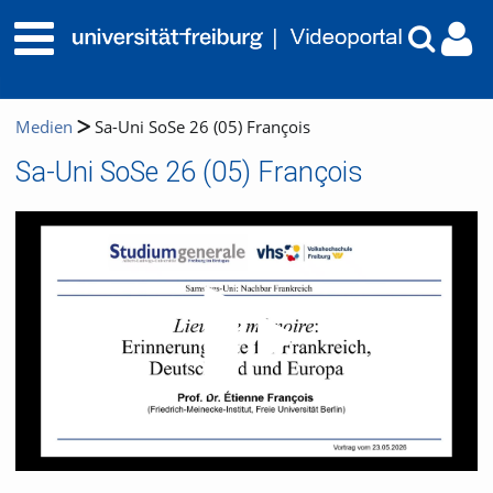
Medien
Sa-Uni SoSe 26 (05) François
Sa-Uni SoSe 26 (05) François
Video