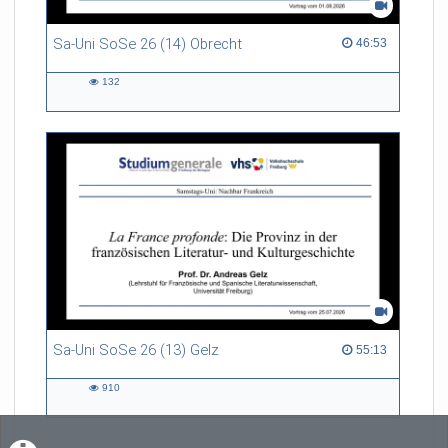
Sa-Uni SoSe 26 (14) Obrecht
46:53 duration
46:53
132
132
views
Sa-Uni SoSe 26 (13) Gelz
55:13 duration
55:13
910
910
views