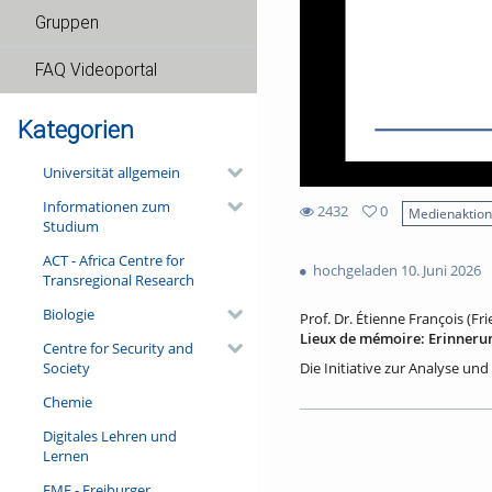
Gruppen
FAQ Videoportal
Kategorien
Universität allgemein
Informationen zum
2432
0
Medienaktio
Studium
0
2432
favorites
ACT - Africa Centre for
views
hochgeladen 10. Juni 2026
Transregional Research
Biologie
Prof. Dr. Étienne François (Fri
Lieux de mémoire: Erinneru
Centre for Security and
Society
Die Initiative zur Analyse und
sozialen Erinnerungen in ihre
Chemie
kreativer und anregender Wi
beeindruckende Bände veröffen
Digitales Lehren und
der Académie française einge
Lernen
über deren Erinnerungsorte e
Historiker Hagen Schulze im J
FMF - Freiburger