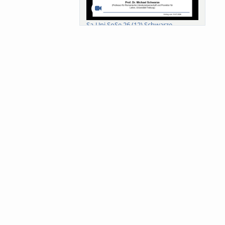
Sa-Uni SoSe 26 (12) Schwarze
Meanings of Forests: A Collaborative
Comparativ...
Als der Wald eine Zukunftsfrage
wurde. Wissen, ...