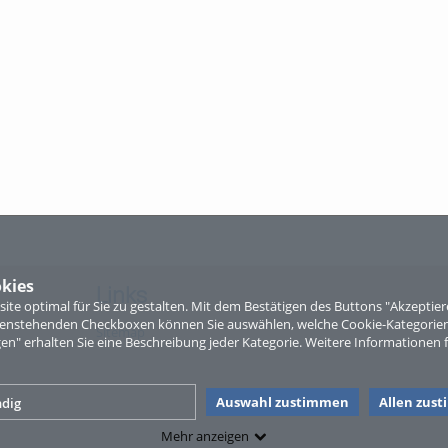
kies
Links
te optimal für Sie zu gestalten. Mit dem Bestätigen des Buttons "Akzepti
ntenstehenden Checkboxen können Sie auswählen, welche Cookie-Kategorien
Sitemap
gen" erhalten Sie eine Beschreibung jeder Kategorie. Weitere Informationen f
Auswahl zustimmen
Allen zus
dig
Mehr anzeigen