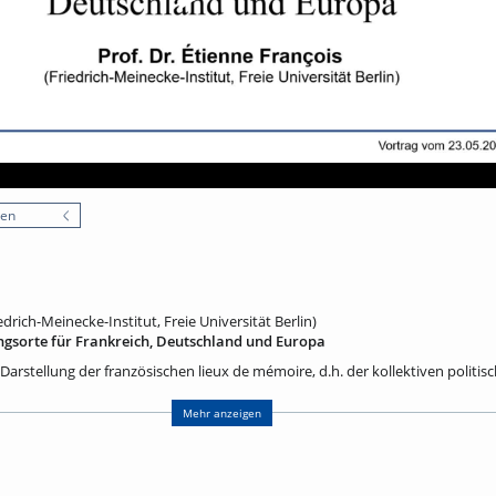
nen
edrich-Meinecke-Institut, Freie Universität Berlin)
ngsorte für Frankreich, Deutschland und Europa
 Darstellung der französischen lieux de mémoire, d.h. der kollektiven politis
r Entstehung und Entwicklung bis zur Gegenwart, geht auf Pierre Nora (1931-
ssenschaftler und Herausgeber hat er zusammen mit 121 Mitautoren von 198
Mehr anzeigen
tlicht, die sofort einen großen Erfolg hatten und Pierre Nora im Jahr 2001 d
tragen haben. In rascher Folge sind dann auch in vielen anderen Ländern ei
rschienen. Als deutsch-französischer Historiker habe ich zuerst zusammen 
ahr 2001 drei Bände über die deutschen Erinnerungsorte veröffentlicht, die