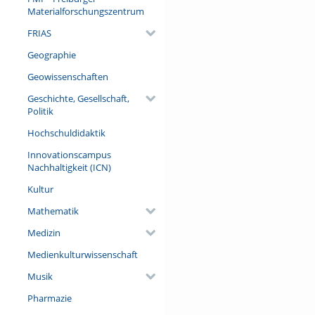
(darunter 34 ausländischen) 
Materialforschungszentrum
Sozialwissenschaftler Patrice
FRIAS
Titel „Europa“ über die euro
drei Bänden in einer nochmal
Geographie
mémoire/Erinnerungsorte an a
Geowissenschaften
Referent/in:
Geschichte, Gesellschaft,
Prof. Dr. Étienne François (Fr
Politik
Universität Berlin)
Hochschuldidaktik
Innovationscampus
Nachhaltigkeit (ICN)
Kultur
Mathematik
Medizin
Medienkulturwissenschaft
Musik
Pharmazie