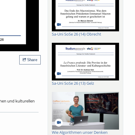
Sa-Uni SoSe 26 (14) Obrecht
Share
Sa-Uni SoSe 26 (13) Gelz
chen und kulturellen
2025) zurück. Als
4 bis 1992 sieben
ie Mitgliedschaft in
ndrucksvolle Bücher
mit dem Berliner
Wie Algorithmen unser Denken
 von 119 Mitautoren