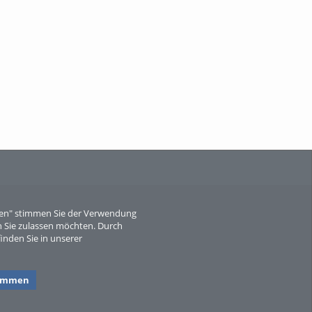
When Particle Physics Gets Hot: A
Journey Throu...
Sperber
eren" stimmen Sie der Verwendung
 Sie zulassen möchten. Durch
inden Sie in unserer
timmen