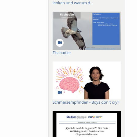
lenken und warum d...
ch-französischen
roßes Buch mit dem
019 ist das Werk in
der lieux de
n.
Fischadler
Schmerzempfinden - Boys don't cry?