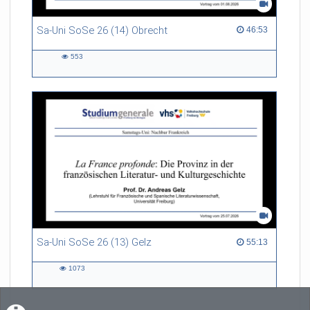
Sa-Uni SoSe 26 (14) Obrecht
46:53 duration
46:53
553
553
views
Sa-Uni SoSe 26 (13) Gelz
55:13 duration
55:13
1073
1073
views