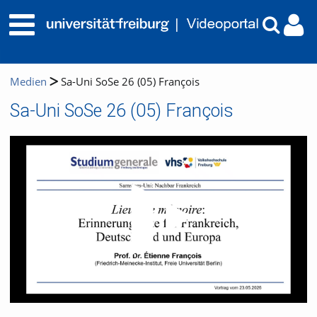
Medien
Sa-Uni SoSe 26 (05) François
Sa-Uni SoSe 26 (05) François
Video