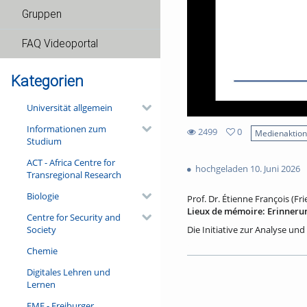
Gruppen
FAQ Videoportal
Kategorien
Universität allgemein
Informationen zum
2499
0
Medienaktio
Studium
0
2499
favorites
ACT - Africa Centre for
views
hochgeladen 10. Juni 2026
Transregional Research
Biologie
Prof. Dr. Étienne François (Fri
Lieux de mémoire: Erinneru
Centre for Security and
Society
Die Initiative zur Analyse und
sozialen Erinnerungen in ihre
Chemie
kreativer und anregender Wi
beeindruckende Bände veröffen
Digitales Lehren und
der Académie française einge
Lernen
über deren Erinnerungsorte e
Historiker Hagen Schulze im J
FMF - Freiburger