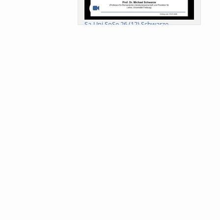
Sa-Uni SoSe 26 (12) Schwarze
Meanings of Forests: A Collaborative
Comparativ...
Als der Wald eine Zukunftsfrage
wurde. Wissen, ...