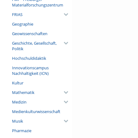
(darunter 34 ausländischen) 
Materialforschungszentrum
Sozialwissenschaftler Patrice
FRIAS
Titel „Europa“ über die euro
drei Bänden in einer nochmal
Geographie
mémoire/Erinnerungsorte an a
Geowissenschaften
Referent/in:
Geschichte, Gesellschaft,
Prof. Dr. Étienne François (Fr
Politik
Universität Berlin)
Hochschuldidaktik
Innovationscampus
Nachhaltigkeit (ICN)
Kultur
Mathematik
Medizin
Medienkulturwissenschaft
Musik
Pharmazie