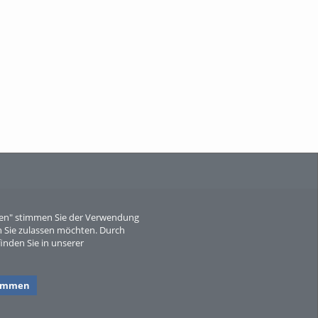
When Particle Physics Gets Hot: A
Journey Throu...
Sperber
eren" stimmen Sie der Verwendung
 Sie zulassen möchten. Durch
inden Sie in unserer
timmen