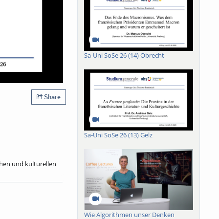
Sa-Uni SoSe 26 (14) Obrecht
Share
Sa-Uni SoSe 26 (13) Gelz
chen und kulturellen
2025) zurück. Als
4 bis 1992 sieben
ie Mitgliedschaft in
ndrucksvolle Bücher
mit dem Berliner
Wie Algorithmen unser Denken
 von 119 Mitautoren