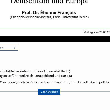
nen
edrich-Meinecke-Institut, Freie Universität Berlin)
ngsorte für Frankreich, Deutschland und Europa
 Darstellung der französischen lieux de mémoire, d.h. der kollektiven politis
r Entstehung und Entwicklung bis zur Gegenwart, geht auf Pierre Nora (1931-
ssenschaftler und Herausgeber hat er zusammen mit 121 Mitautoren von 198
Mehr anzeigen
tlicht, die sofort einen großen Erfolg hatten und Pierre Nora im Jahr 2001 d
tragen haben. In rascher Folge sind dann auch in vielen anderen Ländern ei
rschienen. Als deutsch-französischer Historiker habe ich zuerst zusammen 
ahr 2001 drei Bände über die deutschen Erinnerungsorte veröffentlicht, die