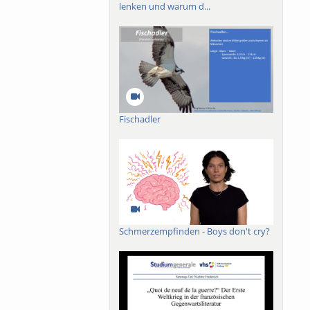
lenken und warum d...
ch-französischen
roßes Buch mit dem
019 ist das Werk in
der lieux de
n.
Fischadler
Schmerzempfinden - Boys don't cry?