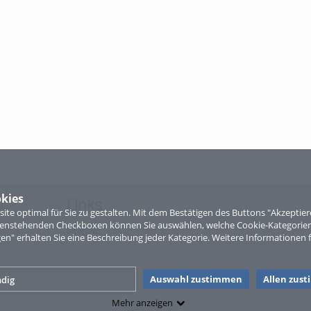
kies
Links
te optimal für Sie zu gestalten. Mit dem Bestätigen des Buttons "Akzepti
ntenstehenden Checkboxen können Sie auswählen, welche Cookie-Kategorien
Sitemap
gen" erhalten Sie eine Beschreibung jeder Kategorie. Weitere Informationen f
Auswahl zustimmen
Allen zus
dig
Mehr anzeigen