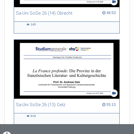
Sa-Uni SoSe 26 (14) Obrecht
46:53 duration
46:53
140
140
views
Sa-Uni SoSe 26 (13) Gelz
55:13 duration
55:13
918
918
views