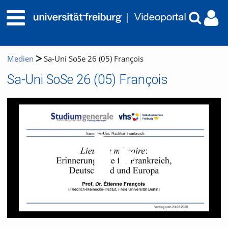
Medien
Sa-Uni SoSe 26 (05) François
Sa-Uni SoSe 26 (05) François
Video